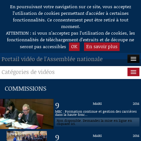
En poursuivant votre navigation sur ce site, vous acceptez
Aller au contenu
l’utilisation de cookies permettant d'accéder à certaines
fonctionnalités. Ce consentement peut être retiré à tout
moment.
ATTENTION : si vous n’acceptez pas l’utilisation de cookies, les
fonctionnalités de téléchargement d’extraits et de découpe ne
OK
En savoir plus
seront pas accessibles
Portail vidéo de l'Assemblée nationale
Catégories de vidéos
ACCUEIL
EN DIRECT
Séance publique
COMMISSIONS
À LA DEMANDE
Questions au Gouvernement
9
MARS
2016
RECHERCHE
Commissions
MEC : Formation continue et gestion des carrières
dans la haute fonc...
Non disponible. Demandez la mise en ligne en
AIDE À LA DÉCOUPE
Présidence
cliquant ici.
DE VIDÉOS
9
MARS
2016
Évènements