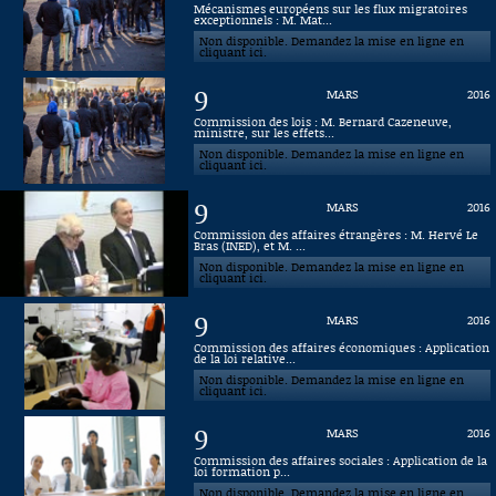
Mécanismes européens sur les flux migratoires
exceptionnels : M. Mat...
Connaissance, Histoire
Non disponible. Demandez la mise en ligne en
cliquant ici.
Autres
9
MARS
2016
Commission des lois : M. Bernard Cazeneuve,
ministre, sur les effets...
Non disponible. Demandez la mise en ligne en
cliquant ici.
9
MARS
2016
Commission des affaires étrangères : M. Hervé Le
Bras (INED), et M. ...
Non disponible. Demandez la mise en ligne en
cliquant ici.
9
MARS
2016
Commission des affaires économiques : Application
de la loi relative...
Non disponible. Demandez la mise en ligne en
cliquant ici.
9
MARS
2016
Commission des affaires sociales : Application de la
loi formation p...
Non disponible. Demandez la mise en ligne en