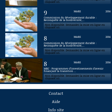
cliquant ici.
9
MARS
2016
Commission du développement durable :
Reconquête de la biodiversité,...
Non disponible. Demandez la mise en ligne en
cliquant ici.
8
MARS
2016
Commission du développement durable :
Reconquête de la biodiversité,...
Non disponible. Demandez la mise en ligne en
cliquant ici.
8
MARS
2016
MEC : Programmes d’investissements d’avenir
finançant la transition ...
Non disponible. Demandez la mise en ligne en
cliquant ici.
Contact
Aide
Info site