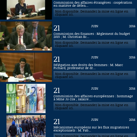
Commission des affaires étrangères : coopération
en matière de défen...
Connaissance, Histoire
Non disponible. Demandez la mise en ligne en
cliquant ici.
Autres
21
JUIN
2016
Commission des finances : Règlement du budget
2015 ; M. Christian Ec...
Non disponible. Demandez la mise en ligne en
cliquant ici.
21
JUIN
2016
Délégation aux droits des femmes : M. Marc
Pichard, professeur de dr...
Non disponible. Demandez la mise en ligne en
cliquant ici.
21
JUIN
2016
Commission des affaires européennes : hommage
à Mme Jo Cox ; salaire...
Non disponible. Demandez la mise en ligne en
cliquant ici.
21
JUIN
2016
Mécanismes européens sur les flux migratoires
exceptionnels : M. Fab...
Non disponible. Demandez la mise en ligne en