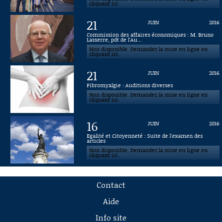
cliquant ici.
21
JUIN
2016
Commission des affaires économiques : M. Bruno
Lasserre, pdt de l'Au...
Non disponible. Demandez la mise en ligne en
cliquant ici.
21
JUIN
2016
Fibromyalgie : Auditions diverses
Non disponible. Demandez la mise en ligne en
cliquant ici.
16
JUIN
2016
Egalité et Citoyenneté : Suite de l'examen des
articles
Non disponible. Demandez la mise en ligne en
cliquant ici.
Contact
Aide
Info site