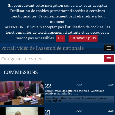
En poursuivant votre navigation sur ce site, vous acceptez
Aller au contenu
l’utilisation de cookies permettant d'accéder à certaines
fonctionnalités. Ce consentement peut être retiré à tout
moment.
ATTENTION : si vous n’acceptez pas l’utilisation de cookies, les
fonctionnalités de téléchargement d’extraits et de découpe ne
OK
En savoir plus
seront pas accessibles
Portail vidéo de l'Assemblée nationale
Catégories de vidéos
ACCUEIL
EN DIRECT
Séance publique
COMMISSIONS
À LA DEMANDE
Questions au Gouvernement
22
JUIN
2016
RECHERCHE
Commissions
Commission des affaires sociales : Auditions
relatives au prix des m...
Non disponible. Demandez la mise en ligne en
AIDE À LA DÉCOUPE
Présidence
cliquant ici.
DE VIDÉOS
21
JUIN
2016
Évènements