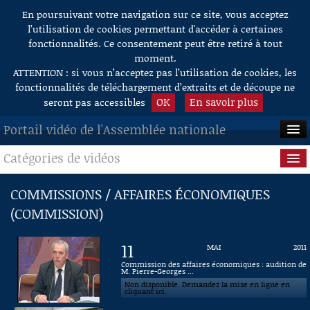
En poursuivant votre navigation sur ce site, vous acceptez
Aller au contenu
l’utilisation de cookies permettant d'accéder à certaines
fonctionnalités. Ce consentement peut être retiré à tout
moment.
ATTENTION : si vous n’acceptez pas l’utilisation de cookies, les
fonctionnalités de téléchargement d’extraits et de découpe ne
OK
En savoir plus
seront pas accessibles
Portail vidéo de l'Assemblée nationale
Catégories de vidéos
ACCUEIL
EN DIRECT
Séance publique
COMMISSIONS / AFFAIRES ÉCONOMIQUES
(COMMISSION)
À LA DEMANDE
Questions au Gouvernement
RECHERCHE
Commissions
11
MAI
2011
Commission des affaires économiques : audition de
AIDE À LA DÉCOUPE
M. Pierre-Georges ...
Présidence
DE VIDÉOS
Non disponible. Demandez la mise en ligne en
cliquant ici.
Évènements