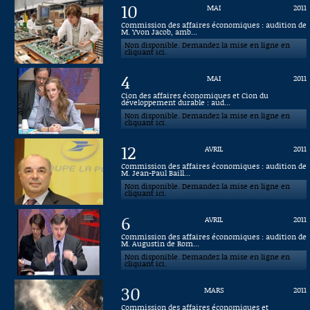
10
MAI
2011
Connaissance, Histoire
Commission des affaires économiques : audition de
M. Yvon Jacob, amb...
Non disponible. Demandez la mise en ligne en
Autres
cliquant ici.
4
MAI
2011
Cion des affaires économiques et Cion du
développement durable : aud...
Non disponible. Demandez la mise en ligne en
cliquant ici.
12
AVRIL
2011
Commission des affaires économiques : audition de
M. Jean-Paul Baill...
Non disponible. Demandez la mise en ligne en
cliquant ici.
6
AVRIL
2011
Commission des affaires économiques : audition de
M. Augustin de Rom...
Non disponible. Demandez la mise en ligne en
cliquant ici.
30
MARS
2011
Commission des affaires économiques et