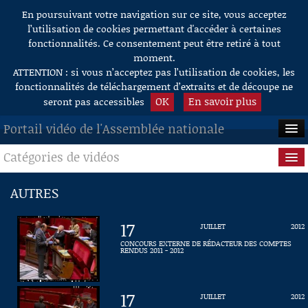
En poursuivant votre navigation sur ce site, vous acceptez
Aller au contenu
l’utilisation de cookies permettant d'accéder à certaines
fonctionnalités. Ce consentement peut être retiré à tout
moment.
ATTENTION : si vous n’acceptez pas l’utilisation de cookies, les
fonctionnalités de téléchargement d’extraits et de découpe ne
OK
En savoir plus
seront pas accessibles
Portail vidéo de l'Assemblée nationale
Catégories de vidéos
ACCUEIL
EN DIRECT
Séance publique
AUTRES
À LA DEMANDE
Questions au Gouvernement
17
JUILLET
2012
RECHERCHE
Commissions
CONCOURS EXTERNE DE RÉDACTEUR DES COMPTES
RENDUS 2011 - 2012
AIDE À LA DÉCOUPE
Présidence
DE VIDÉOS
17
JUILLET
2012
Évènements