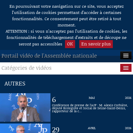
En poursuivant votre navigation sur ce site, vous acceptez
Aller au contenu
l’utilisation de cookies permettant d'accéder à certaines
fonctionnalités. Ce consentement peut être retiré à tout
moment.
ATTENTION : si vous n’acceptez pas l’utilisation de cookies, les
fonctionnalités de téléchargement d’extraits et de découpe ne
OK
En savoir plus
seront pas accessibles
Portail vidéo de l'Assemblée nationale
Catégories de vidéos
ACCUEIL
EN DIRECT
Séance publique
AUTRES
À LA DEMANDE
Questions au Gouvernement
6
MAI
2026
RECHERCHE
Commissions
Conférence de presse de l’AJP : M. Alexis Corbière,
député Ecologiste et Social de Seine-Saint-Denis,
rapporteur de la c...
AIDE À LA DÉCOUPE
Présidence
DE VIDÉOS
29
AVRIL
2026
Évènements