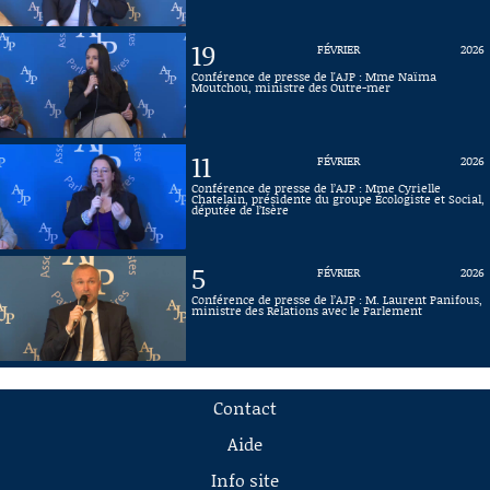
19
FÉVRIER
2026
Conférence de presse de l'AJP : Mme Naïma
Moutchou, ministre des Outre-mer
11
FÉVRIER
2026
Conférence de presse de l’AJP : Mme Cyrielle
Chatelain, présidente du groupe Écologiste et Social,
députée de l’Isère
5
FÉVRIER
2026
Conférence de presse de l’AJP : M. Laurent Panifous,
ministre des Relations avec le Parlement
Contact
Aide
Info site