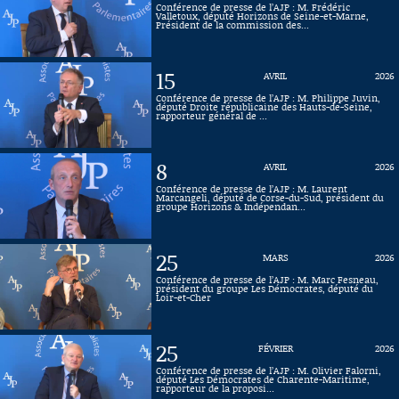
Conférence de presse de l’AJP : M. Frédéric
Valletoux, député Horizons de Seine-et-Marne,
Connaissance, Histoire
Président de la commission des...
Autres
15
AVRIL
2026
Conférence de presse de l’AJP : M. Philippe Juvin,
député Droite républicaine des Hauts-de-Seine,
rapporteur général de ...
8
AVRIL
2026
Conférence de presse de l’AJP : M. Laurent
Marcangeli, député de Corse-du-Sud, président du
groupe Horizons & Indépendan...
25
MARS
2026
Conférence de presse de l’AJP : M. Marc Fesneau,
président du groupe Les Démocrates, député du
Loir-et-Cher
25
FÉVRIER
2026
Conférence de presse de l’AJP : M. Olivier Falorni,
député Les Démocrates de Charente-Maritime,
rapporteur de la proposi...