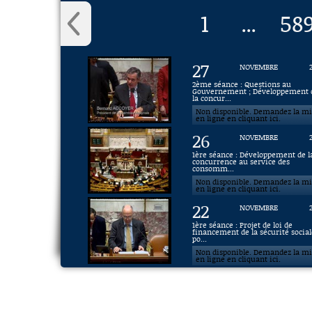
1
58
...
27
NOVEMBRE
2ème séance : Questions au
Gouvernement ; Développement 
la concur...
Non disponible. Demandez la m
en ligne en cliquant ici.
26
NOVEMBRE
1ère séance : Développement de l
concurrence au service des
consomm...
Non disponible. Demandez la m
en ligne en cliquant ici.
22
NOVEMBRE
1ère séance : Projet de loi de
financement de la sécurité social
po...
Non disponible. Demandez la m
en ligne en cliquant ici.