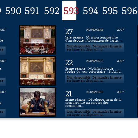
9
590
591
592
593
594
595
596
27
2007
NOVEMBRE
2007
1ère séance : Mission temporaire
de
d’un député ; Abrogation de l'artic...
Non disponible. Demandez la mise
ise
en ligne en cliquant ici.
22
2007
NOVEMBRE
2007
a
3ème séance : Modification de
l’ordre du jour prioritaire ; Stabilit...
Non disponible. Demandez la mise
ise
en ligne en cliquant ici.
21
2007
NOVEMBRE
2007
2ème séance : Développement de la
e
concurrence au service des
consomm...
ise
Non disponible. Demandez la mise
en ligne en cliquant ici.