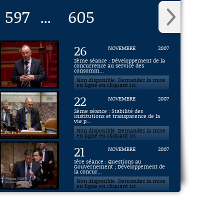
597
605
...
26
NOVEMBRE
2007
2ème séance : Développement de la
concurrence au service des
consomm...
Non disponible. Demandez la mise
en ligne en cliquant ici.
22
NOVEMBRE
2007
2ème séance : Stabilité des
institutions et transparence de la
vie p...
Non disponible. Demandez la mise
en ligne en cliquant ici.
21
NOVEMBRE
2007
1ère séance : Questions au
Gouvernement ; Développement de
la concur...
Non disponible. Demandez la mise
en ligne en cliquant ici.