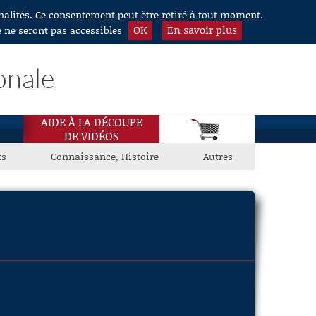
nnalités. Ce consentement peut être retiré à tout moment.
OK
En savoir plus
e ne seront pas accessibles
onale
AIDE À LA DÉCOUPE
DE VIDÉOS
ts
Connaissance, Histoire
Autres