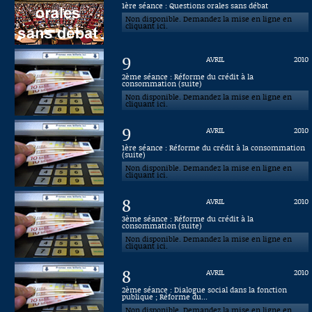
1ère séance : Questions orales sans débat
Non disponible. Demandez la mise en ligne en
Connaissance, Histoire
cliquant ici.
Autres
9
AVRIL
2010
2ème séance : Réforme du crédit à la
consommation (suite)
Non disponible. Demandez la mise en ligne en
cliquant ici.
9
AVRIL
2010
1ère séance : Réforme du crédit à la consommation
(suite)
Non disponible. Demandez la mise en ligne en
cliquant ici.
8
AVRIL
2010
3ème séance : Réforme du crédit à la
consommation (suite)
Non disponible. Demandez la mise en ligne en
cliquant ici.
8
AVRIL
2010
2ème séance : Dialogue social dans la fonction
publique ; Réforme du...
Non disponible. Demandez la mise en ligne en