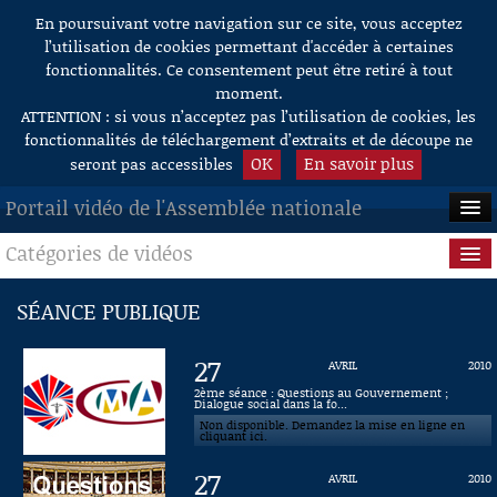
En poursuivant votre navigation sur ce site, vous acceptez
Aller au contenu
l’utilisation de cookies permettant d'accéder à certaines
fonctionnalités. Ce consentement peut être retiré à tout
moment.
ATTENTION : si vous n’acceptez pas l’utilisation de cookies, les
fonctionnalités de téléchargement d’extraits et de découpe ne
OK
En savoir plus
seront pas accessibles
Portail vidéo de l'Assemblée nationale
Catégories de vidéos
ACCUEIL
EN DIRECT
Séance publique
SÉANCE PUBLIQUE
À LA DEMANDE
Questions au Gouvernement
27
AVRIL
2010
RECHERCHE
Commissions
2ème séance : Questions au Gouvernement ;
Dialogue social dans la fo...
Non disponible. Demandez la mise en ligne en
AIDE À LA DÉCOUPE
Présidence
cliquant ici.
DE VIDÉOS
27
AVRIL
2010
Évènements