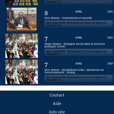
cliquant ici.
8
AVRIL
2010
1ère séance : Conventions et accords
Non disponible. Demandez la mise en ligne en
cliquant ici.
7
AVRIL
2010
2ème séance : Dialogue social dans la fonction
publique (suite)
Non disponible. Demandez la mise en ligne en
cliquant ici.
7
AVRIL
2010
1ère séance : Inondations à Rio ; Questions au
Gouvernement ; Dialog...
Non disponible. Demandez la mise en ligne en
cliquant ici.
Contact
Aide
Info site