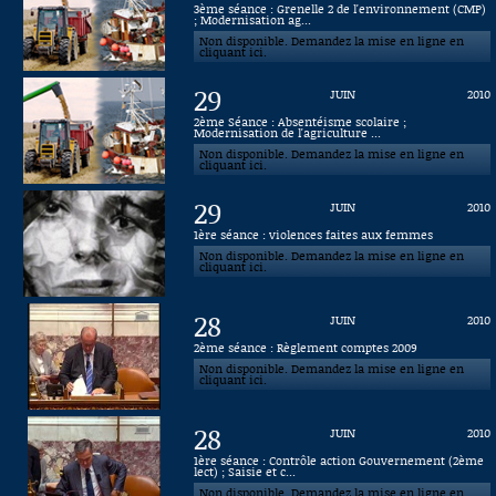
3ème séance : Grenelle 2 de l'environnement (CMP)
; Modernisation ag...
Connaissance, Histoire
Non disponible. Demandez la mise en ligne en
cliquant ici.
Autres
29
JUIN
2010
2ème Séance : Absentéisme scolaire ;
Modernisation de l'agriculture ...
Non disponible. Demandez la mise en ligne en
cliquant ici.
29
JUIN
2010
1ère séance : violences faites aux femmes
Non disponible. Demandez la mise en ligne en
cliquant ici.
28
JUIN
2010
2ème séance : Règlement comptes 2009
Non disponible. Demandez la mise en ligne en
cliquant ici.
28
JUIN
2010
1ère séance : Contrôle action Gouvernement (2ème
lect) ; Saisie et c...
Non disponible. Demandez la mise en ligne en