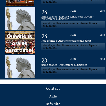
cliquant ici.
24
JUIN
2010
2ème séance : Rupture contrats de travail -
Professions judiciaires ...
Non disponible. Demandez la mise en ligne en
cliquant ici.
24
JUIN
2010
1ère séance : Questions orales sans débat
Non disponible. Demandez la mise en ligne en
cliquant ici.
23
JUIN
2010
2ème séance - Professions judiciaires
Non disponible. Demandez la mise en ligne en
cliquant ici.
Contact
Aide
Info site