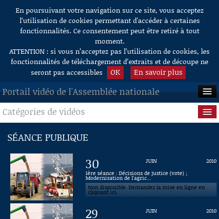
En poursuivant votre navigation sur ce site, vous acceptez
Aller au contenu
l’utilisation de cookies permettant d'accéder à certaines
fonctionnalités. Ce consentement peut être retiré à tout
moment.
ATTENTION : si vous n’acceptez pas l’utilisation de cookies, les
fonctionnalités de téléchargement d’extraits et de découpe ne
OK
En savoir plus
seront pas accessibles
Portail vidéo de l'Assemblée nationale
Catégories de vidéos
ACCUEIL
EN DIRECT
Séance publique
SÉANCE PUBLIQUE
À LA DEMANDE
Questions au Gouvernement
30
JUIN
2010
RECHERCHE
Commissions
1ère séance : Décisions de justice (vote) ;
Modernisation de l'agric...
Non disponible. Demandez la mise en ligne en
AIDE À LA DÉCOUPE
Présidence
cliquant ici.
DE VIDÉOS
29
JUIN
2010
Évènements