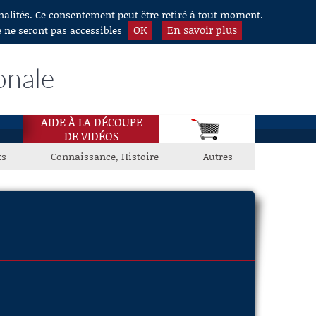
nnalités. Ce consentement peut être retiré à tout moment.
OK
En savoir plus
e ne seront pas accessibles
onale
AIDE À LA DÉCOUPE
DE VIDÉOS
ts
Connaissance, Histoire
Autres