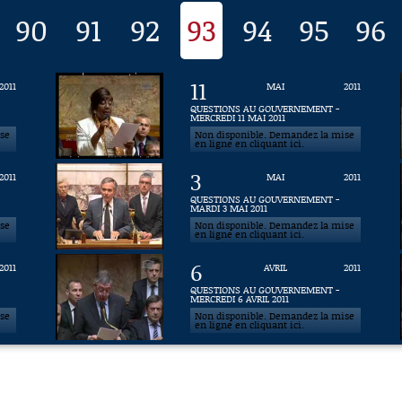
90
91
92
93
94
95
96
11
2011
MAI
2011
QUESTIONS AU GOUVERNEMENT -
MERCREDI 11 MAI 2011
ise
Non disponible. Demandez la mise
en ligne en cliquant ici.
3
2011
MAI
2011
QUESTIONS AU GOUVERNEMENT -
MARDI 3 MAI 2011
ise
Non disponible. Demandez la mise
en ligne en cliquant ici.
6
2011
AVRIL
2011
QUESTIONS AU GOUVERNEMENT -
MERCREDI 6 AVRIL 2011
ise
Non disponible. Demandez la mise
en ligne en cliquant ici.