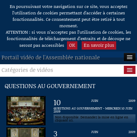
En poursuivant votre navigation sur ce site, vous acceptez
Aller au contenu
l’utilisation de cookies permettant d'accéder à certaines
fonctionnalités. Ce consentement peut être retiré à tout
moment.
ATTENTION : si vous n’acceptez pas l’utilisation de cookies, les
fonctionnalités de téléchargement d’extraits et de découpe ne
OK
En savoir plus
seront pas accessibles
Portail vidéo de l'Assemblée nationale
Catégories de vidéos
ACCUEIL
EN DIRECT
Séance publique
QUESTIONS AU GOUVERNEMENT
À LA DEMANDE
Questions au Gouvernement
10
JUIN
2009
RECHERCHE
Commissions
QUESTIONS AU GOUVERNEMENT - MERCREDI 10 JUIN
2009
Non disponible. Demandez la mise en ligne en
AIDE À LA DÉCOUPE
Présidence
cliquant ici.
DE VIDÉOS
3
JUIN
2009
Évènements