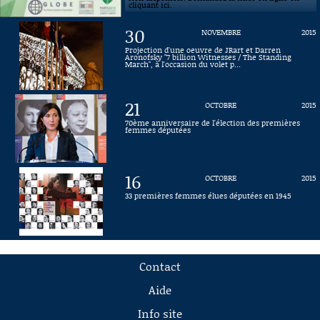
cliquant ici.
30
NOVEMBRE
2015
Projection d'une oeuvre de JRart et Darren
Aronofsky "7 billion Witnesses / The Standing
March", à l'occasion du volet p...
21
OCTOBRE
2015
70ème anniversaire de l'élection des premières
femmes députées
16
OCTOBRE
2015
33 premières femmes élues députées en 1945
Contact
Aide
Info site