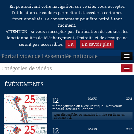
En poursuivant votre navigation sur ce site, vous acceptez
Aller au contenu
l’utilisation de cookies permettant d'accéder à certaines
fonctionnalités. Ce consentement peut être retiré à tout
moment.
ATTENTION : si vous n’acceptez pas l’utilisation de cookies, les
fonctionnalités de téléchargement d’extraits et de découpe ne
OK
En savoir plus
seront pas accessibles
Portail vidéo de l'Assemblée nationale
Catégories de vidéos
ACCUEIL
EN DIRECT
Séance publique
ÉVÈNEMENTS
À LA DEMANDE
Questions au Gouvernement
12
MARS
2016
RECHERCHE
Commissions
25ème journée du Livre Politique : Nouveaux
médias, acteurs ou ennem...
Non disponible. Demandez la mise en ligne en
AIDE À LA DÉCOUPE
Présidence
cliquant ici.
DE VIDÉOS
12
MARS
2016
Évènements