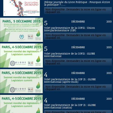
25ème journée du Livre Politique : Pourquoi écrire
la politique ? ; ...
Connaissance, Histoire
Non disponible. Demandez la mise en ligne en
cliquant ici.
Autres
5
DÉCEMBRE
2015
Volet parlementaire de la COP21 : Union
Interparlementaire (UIP)
Non disponible. Demandez la mise en ligne en
cliquant ici.
5
DÉCEMBRE
2015
Volet parlementaire de la COP21 : GLOBE
International
Non disponible. Demandez la mise en ligne en
cliquant ici.
4
DÉCEMBRE
2015
Volet parlementaire de la COP 21 : GLOBE
International (après-midi)
Non disponible. Demandez la mise en ligne en
cliquant ici.
4
DÉCEMBRE
2015
Volet parlementaire de la COP 21 : GLOBE
International (matin)
Non disponible. Demandez la mise en ligne en