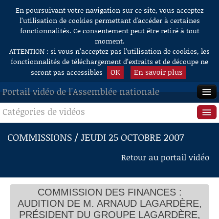
En poursuivant votre navigation sur ce site, vous acceptez
Aller au contenu
l’utilisation de cookies permettant d'accéder à certaines
fonctionnalités. Ce consentement peut être retiré à tout
moment.
ATTENTION : si vous n’acceptez pas l’utilisation de cookies, les
fonctionnalités de téléchargement d’extraits et de découpe ne
OK
En savoir plus
seront pas accessibles
Portail vidéo de l'Assemblée nationale
Catégories de vidéos
ACCUEIL
EN DIRECT
Séance publique
COMMISSIONS / JEUDI 25 OCTOBRE 2007
À LA DEMANDE
Questions au Gouvernement
Retour au portail vidéo
RECHERCHE
Commissions
AIDE À LA DÉCOUPE
COMMISSION DES FINANCES :
Présidence
DE VIDÉOS
AUDITION DE M. ARNAUD LAGARDÈRE,
Évènements
PRÉSIDENT DU GROUPE LAGARDÈRE,