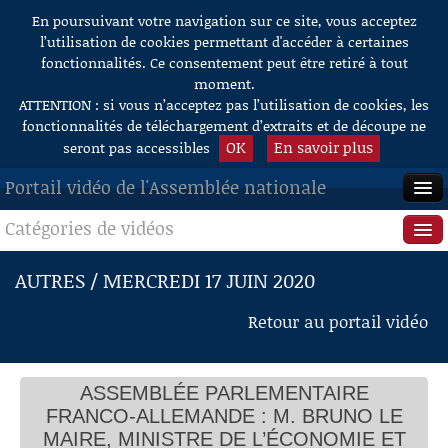
En poursuivant votre navigation sur ce site, vous acceptez
Aller au contenu
l’utilisation de cookies permettant d'accéder à certaines
fonctionnalités. Ce consentement peut être retiré à tout
moment.
ATTENTION : si vous n’acceptez pas l’utilisation de cookies, les
fonctionnalités de téléchargement d’extraits et de découpe ne
OK
En savoir plus
seront pas accessibles
Portail vidéo de l'Assemblée nationale
Catégories de vidéos
ACCUEIL
EN DIRECT
Séance publique
AUTRES / MERCREDI 17 JUIN 2020
À LA DEMANDE
Questions au Gouvernement
Retour au portail vidéo
RECHERCHE
Commissions
AIDE À LA DÉCOUPE
ASSEMBLÉE PARLEMENTAIRE
Présidence
DE VIDÉOS
FRANCO-ALLEMANDE : M. BRUNO LE
Évènements
MAIRE, MINISTRE DE L’ÉCONOMIE ET
Audition de M. Bruno Le Maire, ministre de