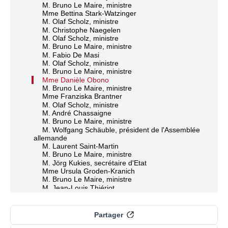
M. Bruno Le Maire, ministre
Mme Bettina Stark-Watzinger
M. Olaf Scholz, ministre
M. Christophe Naegelen
M. Olaf Scholz, ministre
M. Bruno Le Maire, ministre
M. Fabio De Masi
M. Olaf Scholz, ministre
M. Bruno Le Maire, ministre
Mme Danièle Obono
M. Bruno Le Maire, ministre
Mme Franziska Brantner
M. Olaf Scholz, ministre
M. André Chassaigne
M. Bruno Le Maire, ministre
M. Wolfgang Schäuble, président de l'Assemblée
allemande
M. Laurent Saint-Martin
M. Bruno Le Maire, ministre
M. Jörg Kukies, secrétaire d'Etat
Mme Ursula Groden-Kranich
M. Bruno Le Maire, ministre
M. Jean-Louis Thiériot
M. Bruno Le Maire, ministre
M. Jörg Kukies, secrétaire d'Etat
Mme Kirsten Lühmann
Partager
M. Jörg Kukies, secrétaire d'Etat