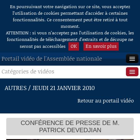
En poursuivant votre navigation sur ce site, vous acceptez
Aller au contenu
l’utilisation de cookies permettant d'accéder à certaines
fonctionnalités. Ce consentement peut être retiré à tout
moment.
ATTENTION : si vous n’acceptez pas l’utilisation de cookies, les
fonctionnalités de téléchargement d’extraits et de découpe ne
OK
En savoir plus
seront pas accessibles
Portail vidéo de l'Assemblée nationale
Catégories de vidéos
ACCUEIL
EN DIRECT
Séance publique
AUTRES / JEUDI 21 JANVIER 2010
À LA DEMANDE
Questions au Gouvernement
Retour au portail vidéo
RECHERCHE
Commissions
AIDE À LA DÉCOUPE
CONFÉRENCE DE PRESSE DE M.
Présidence
DE VIDÉOS
PATRICK DEVEDJIAN
Évènements