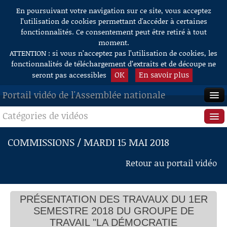
En poursuivant votre navigation sur ce site, vous acceptez
Aller au contenu
l’utilisation de cookies permettant d'accéder à certaines
fonctionnalités. Ce consentement peut être retiré à tout
moment.
ATTENTION : si vous n’acceptez pas l’utilisation de cookies, les
fonctionnalités de téléchargement d’extraits et de découpe ne
OK
En savoir plus
seront pas accessibles
Portail vidéo de l'Assemblée nationale
Catégories de vidéos
ACCUEIL
EN DIRECT
Séance publique
COMMISSIONS / MARDI 15 MAI 2018
À LA DEMANDE
Questions au Gouvernement
Retour au portail vidéo
RECHERCHE
Commissions
AIDE À LA DÉCOUPE
PRÉSENTATION DES TRAVAUX DU 1ER
Présidence
DE VIDÉOS
SEMESTRE 2018 DU GROUPE DE
Évènements
TRAVAIL "LA DÉMOCRATIE