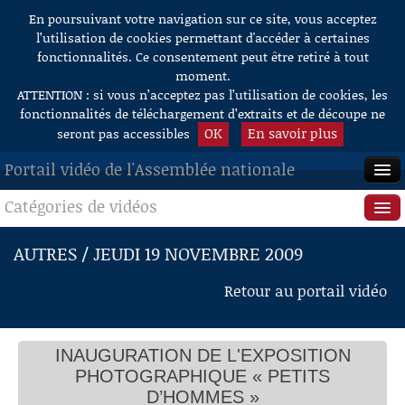
En poursuivant votre navigation sur ce site, vous acceptez
Aller au contenu
l’utilisation de cookies permettant d'accéder à certaines
fonctionnalités. Ce consentement peut être retiré à tout
moment.
ATTENTION : si vous n’acceptez pas l’utilisation de cookies, les
fonctionnalités de téléchargement d’extraits et de découpe ne
OK
En savoir plus
seront pas accessibles
Portail vidéo de l'Assemblée nationale
Catégories de vidéos
ACCUEIL
EN DIRECT
Séance publique
AUTRES / JEUDI 19 NOVEMBRE 2009
À LA DEMANDE
Questions au Gouvernement
Retour au portail vidéo
RECHERCHE
Commissions
AIDE À LA DÉCOUPE
INAUGURATION DE L'EXPOSITION
Présidence
DE VIDÉOS
PHOTOGRAPHIQUE « PETITS
Évènements
D’HOMMES »