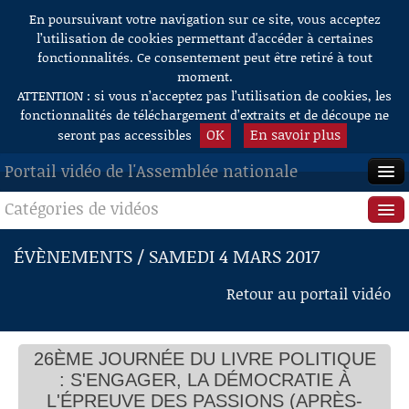
En poursuivant votre navigation sur ce site, vous acceptez
Aller au contenu
l’utilisation de cookies permettant d'accéder à certaines
fonctionnalités. Ce consentement peut être retiré à tout
moment.
ATTENTION : si vous n’acceptez pas l’utilisation de cookies, les
fonctionnalités de téléchargement d’extraits et de découpe ne
OK
En savoir plus
seront pas accessibles
Portail vidéo de l'Assemblée nationale
Catégories de vidéos
ACCUEIL
EN DIRECT
Séance publique
ÉVÈNEMENTS / SAMEDI 4 MARS 2017
À LA DEMANDE
Questions au Gouvernement
Retour au portail vidéo
RECHERCHE
Commissions
AIDE À LA DÉCOUPE
26ÈME JOURNÉE DU LIVRE POLITIQUE
Présidence
DE VIDÉOS
: S'ENGAGER, LA DÉMOCRATIE À
Évènements
L'ÉPREUVE DES PASSIONS (APRÈS-