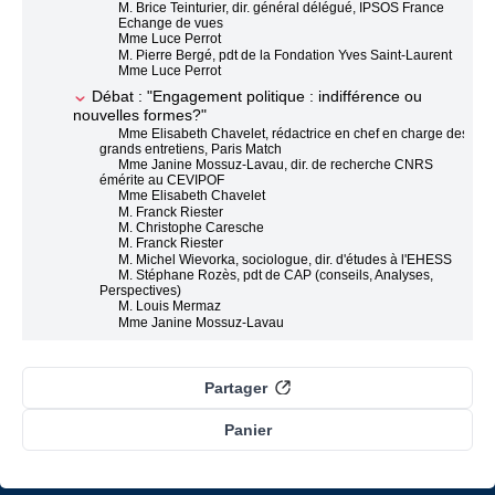
M. Brice Teinturier, dir. général délégué, IPSOS France
Echange de vues
Mme Luce Perrot
M. Pierre Bergé, pdt de la Fondation Yves Saint-Laurent
Mme Luce Perrot
Débat : "Engagement politique : indifférence ou
nouvelles formes?"
Mme Elisabeth Chavelet, rédactrice en chef en charge des
grands entretiens, Paris Match
Mme Janine Mossuz-Lavau, dir. de recherche CNRS
émérite au CEVIPOF
Mme Elisabeth Chavelet
M. Franck Riester
M. Christophe Caresche
M. Franck Riester
M. Michel Wievorka, sociologue, dir. d'études à l'EHESS
M. Stéphane Rozès, pdt de CAP (conseils, Analyses,
Perspectives)
M. Louis Mermaz
Mme Janine Mossuz-Lavau
M. Michel Wievorka
M. Christophe Caresche
M. Franck Riester
Mme Elisabeth Chavelet
Partager
M. Stéphane Rozès
Mme Janine Mossuz-Lavau
Panier
M. Michel Wievorka
Débat : "Démagogie, populisme et nationalisme :
comment s'en défendre?"