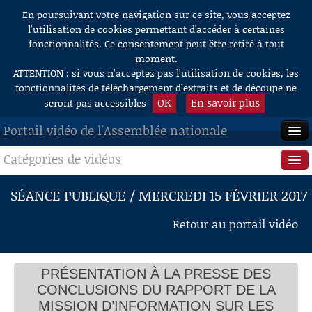
En poursuivant votre navigation sur ce site, vous acceptez
Aller au contenu
l’utilisation de cookies permettant d'accéder à certaines
fonctionnalités. Ce consentement peut être retiré à tout
moment.
ATTENTION : si vous n’acceptez pas l’utilisation de cookies, les
fonctionnalités de téléchargement d’extraits et de découpe ne
OK
En savoir plus
seront pas accessibles
Portail vidéo de l'Assemblée nationale
Catégories de vidéos
ACCUEIL
EN DIRECT
Séance publique
SÉANCE PUBLIQUE / MERCREDI 15 FÉVRIER 2017
À LA DEMANDE
Questions au Gouvernement
Retour au portail vidéo
RECHERCHE
Commissions
AIDE À LA DÉCOUPE
PRÉSENTATION À LA PRESSE DES
Présidence
DE VIDÉOS
CONCLUSIONS DU RAPPORT DE LA
Évènements
MISSION D’INFORMATION SUR LES