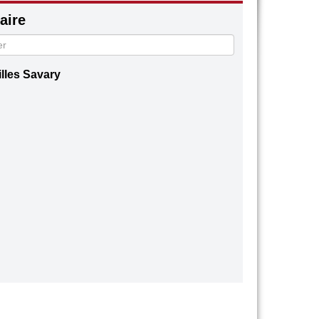
ire
illes Savary