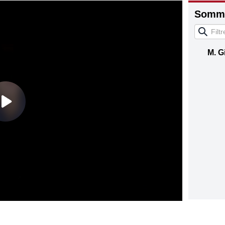
Somma
M. G