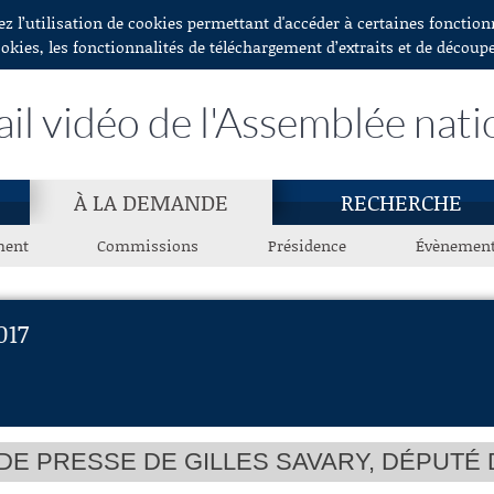
ez l’utilisation de cookies permettant d'accéder à certaines fonctio
ookies, les fonctionnalités de téléchargement d’extraits et de découp
ail vidéo de l'Assemblée nati
À LA DEMANDE
RECHERCHE
ment
Commissions
Présidence
Évènemen
017
E PRESSE DE GILLES SAVARY, DÉPUTÉ 