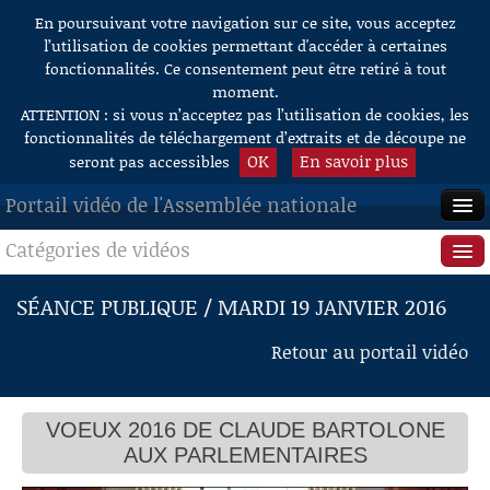
En poursuivant votre navigation sur ce site, vous acceptez
Aller au contenu
l’utilisation de cookies permettant d'accéder à certaines
fonctionnalités. Ce consentement peut être retiré à tout
moment.
ATTENTION : si vous n’acceptez pas l’utilisation de cookies, les
fonctionnalités de téléchargement d’extraits et de découpe ne
OK
En savoir plus
seront pas accessibles
Portail vidéo de l'Assemblée nationale
Catégories de vidéos
ACCUEIL
EN DIRECT
Séance publique
SÉANCE PUBLIQUE / MARDI 19 JANVIER 2016
À LA DEMANDE
Questions au Gouvernement
Retour au portail vidéo
RECHERCHE
Commissions
AIDE À LA DÉCOUPE
VOEUX 2016 DE CLAUDE BARTOLONE
Présidence
DE VIDÉOS
AUX PARLEMENTAIRES
Évènements