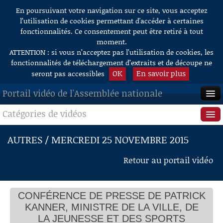
En poursuivant votre navigation sur ce site, vous acceptez
Aller au contenu
l’utilisation de cookies permettant d'accéder à certaines
fonctionnalités. Ce consentement peut être retiré à tout
moment.
ATTENTION : si vous n’acceptez pas l’utilisation de cookies, les
fonctionnalités de téléchargement d’extraits et de découpe ne
OK
En savoir plus
seront pas accessibles
Portail vidéo de l'Assemblée nationale
Catégories de vidéos
ACCUEIL
EN DIRECT
Séance publique
AUTRES / MERCREDI 25 NOVEMBRE 2015
À LA DEMANDE
Questions au Gouvernement
Retour au portail vidéo
RECHERCHE
Commissions
AIDE À LA DÉCOUPE
CONFÉRENCE DE PRESSE DE PATRICK
Présidence
DE VIDÉOS
KANNER, MINISTRE DE LA VILLE, DE
Évènements
LA JEUNESSE ET DES SPORTS