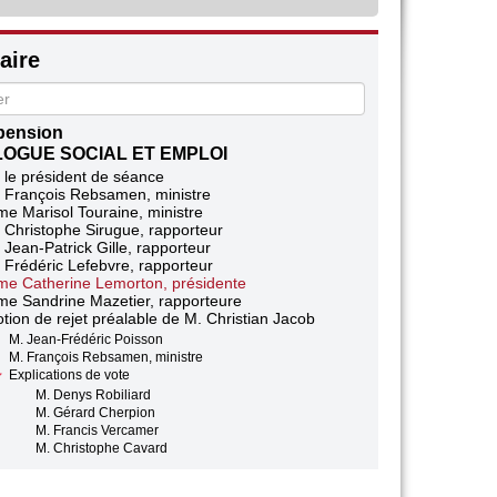
M. Julien Aubert
M. Bertrand Pancher
M. Jacques Krabal
ire
Mme Cécile Duflot
te
e Ségolène Royal, ministre
pension
LOGUE SOCIAL ET EMPLOI
 le président de séance
 François Rebsamen, ministre
e Marisol Touraine, ministre
 Christophe Sirugue, rapporteur
 Jean-Patrick Gille, rapporteur
 Frédéric Lefebvre, rapporteur
e Catherine Lemorton, présidente
e Sandrine Mazetier, rapporteure
tion de rejet préalable de M. Christian Jacob
M. Jean-Frédéric Poisson
M. François Rebsamen, ministre
Explications de vote
M. Denys Robiliard
M. Gérard Cherpion
M. Francis Vercamer
M. Christophe Cavard
Vote