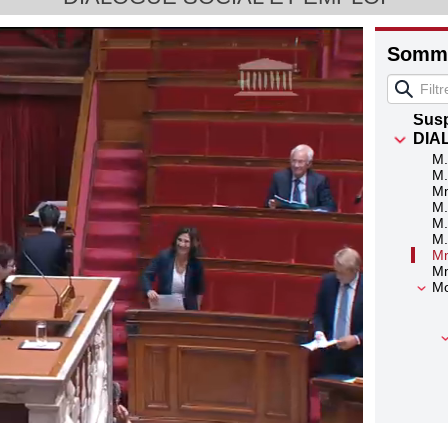
Somma
Vo
Mm
Sus
DIA
M.
M.
Mm
M.
M.
M.
Mm
Mm
Mo