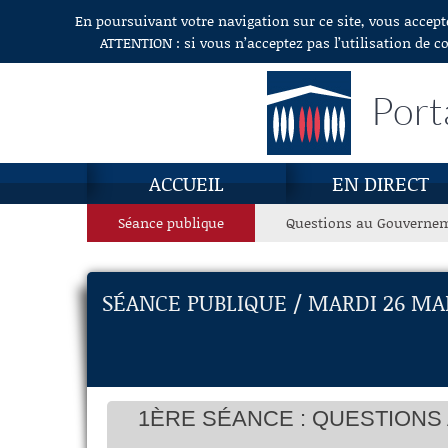
En poursuivant votre navigation sur ce site, vous accept
Aller au contenu
ATTENTION : si vous n’acceptez pas l’utilisation de c
Port
ACCUEIL
EN DIRECT
Séance publique
Questions au Gouverne
SÉANCE PUBLIQUE / MARDI 26 MAI
1ÈRE SÉANCE : QUESTIONS