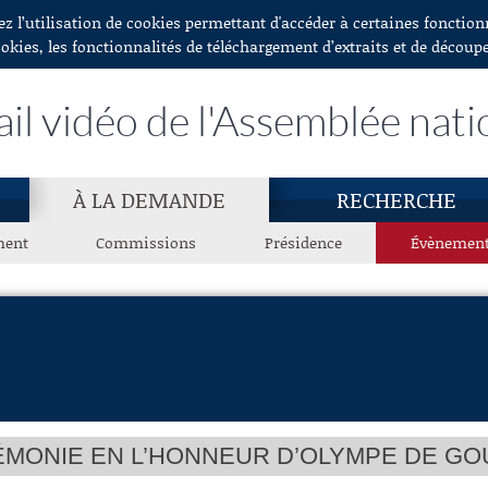
ez l’utilisation de cookies permettant d'accéder à certaines fonctio
ookies, les fonctionnalités de téléchargement d’extraits et de découp
ail vidéo de l'Assemblée nati
À LA DEMANDE
RECHERCHE
ment
Commissions
Présidence
Évènemen
MONIE EN L’HONNEUR D’OLYMPE DE G