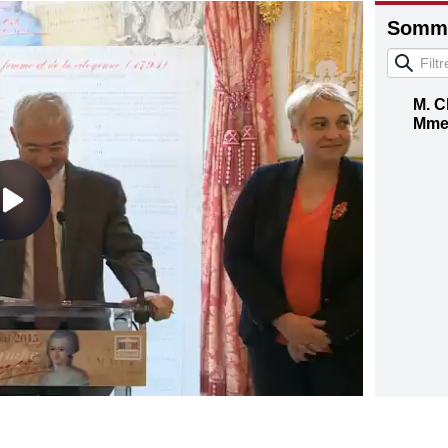
Somma
M. C
Mme 