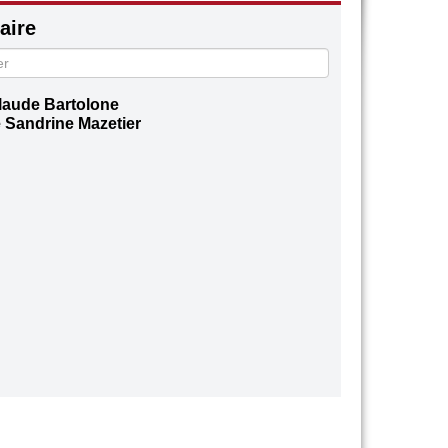
ire
laude Bartolone
Sandrine Mazetier