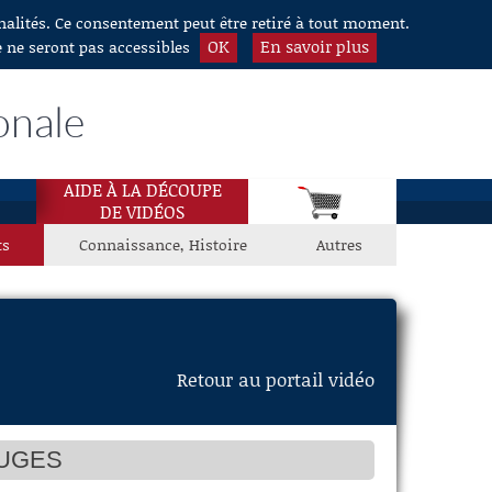
nnalités. Ce consentement peut être retiré à tout moment.
OK
En savoir plus
e ne seront pas accessibles
onale
AIDE À LA DÉCOUPE
DE VIDÉOS
ts
Connaissance, Histoire
Autres
Retour au portail vidéo
OUGES