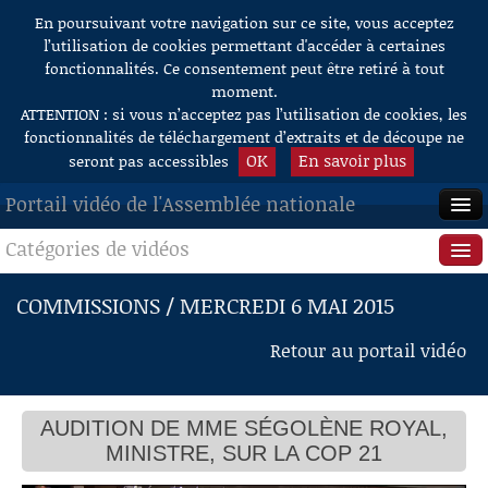
En poursuivant votre navigation sur ce site, vous acceptez
Aller au contenu
l’utilisation de cookies permettant d'accéder à certaines
fonctionnalités. Ce consentement peut être retiré à tout
moment.
ATTENTION : si vous n’acceptez pas l’utilisation de cookies, les
fonctionnalités de téléchargement d’extraits et de découpe ne
OK
En savoir plus
seront pas accessibles
Portail vidéo de l'Assemblée nationale
Catégories de vidéos
ACCUEIL
EN DIRECT
Séance publique
COMMISSIONS / MERCREDI 6 MAI 2015
À LA DEMANDE
Questions au Gouvernement
Retour au portail vidéo
RECHERCHE
Commissions
AIDE À LA DÉCOUPE
AUDITION DE MME SÉGOLÈNE ROYAL,
Présidence
DE VIDÉOS
MINISTRE, SUR LA COP 21
Évènements