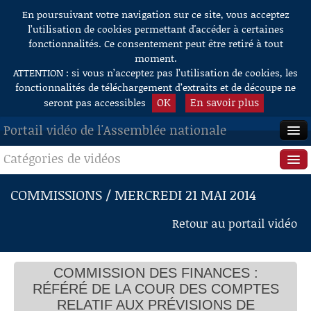
En poursuivant votre navigation sur ce site, vous acceptez
Aller au contenu
l’utilisation de cookies permettant d'accéder à certaines
fonctionnalités. Ce consentement peut être retiré à tout
moment.
ATTENTION : si vous n’acceptez pas l’utilisation de cookies, les
fonctionnalités de téléchargement d’extraits et de découpe ne
OK
En savoir plus
seront pas accessibles
Portail vidéo de l'Assemblée nationale
Catégories de vidéos
ACCUEIL
EN DIRECT
Séance publique
COMMISSIONS / MERCREDI 21 MAI 2014
À LA DEMANDE
Questions au Gouvernement
Retour au portail vidéo
RECHERCHE
Commissions
AIDE À LA DÉCOUPE
COMMISSION DES FINANCES :
Présidence
DE VIDÉOS
RÉFÉRÉ DE LA COUR DES COMPTES
Évènements
RELATIF AUX PRÉVISIONS DE