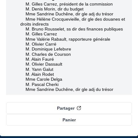
M. Gilles Carrez, président de la commission
M. Denis Morin, dir du budget
Mme Sandrine Duchêne, dir gle adj du trésor
Mme Hélène Crocquevieille, dir gle des douanes et
droits indirects
M. Bruno Rousselet, ss dir des finances publiques
M. Gilles Carrez
Mme Valérie Rabault, rapporteure générale
M. Olivier Carré
M. Dominique Lefebvre
M. Charles de Courson
M. Alain Fauré
M. Olivier Dassault
M. Yann Galut
M. Alain Rodet
Mme Carole Delga
M. Pascal Cherki
Mme Sandrine Duchêne, dir gle adj du trésor
M. Denis Morin, dir du budget
Mme Hélène Crocquevieille, dir gle des douanes et
droits indirects
Partager
M. Bruno Rousselet, ss dir des finances publiques
Panier