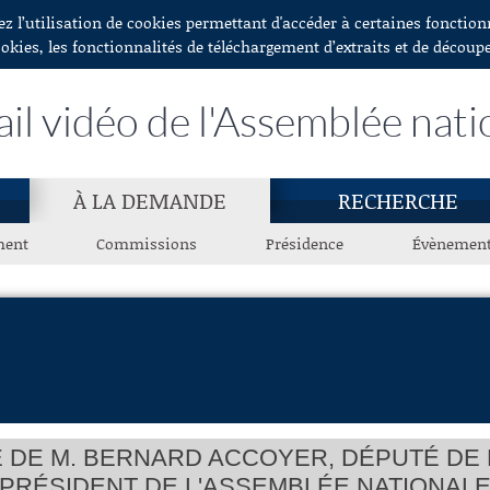
ez l’utilisation de cookies permettant d'accéder à certaines fonctio
ookies, les fonctionnalités de téléchargement d’extraits et de découp
ail vidéo de l'Assemblée nati
À LA DEMANDE
RECHERCHE
ment
Commissions
Présidence
Évènemen
DE M. BERNARD ACCOYER, DÉPUTÉ DE L
PRÉSIDENT DE L'ASSEMBLÉE NATIONAL