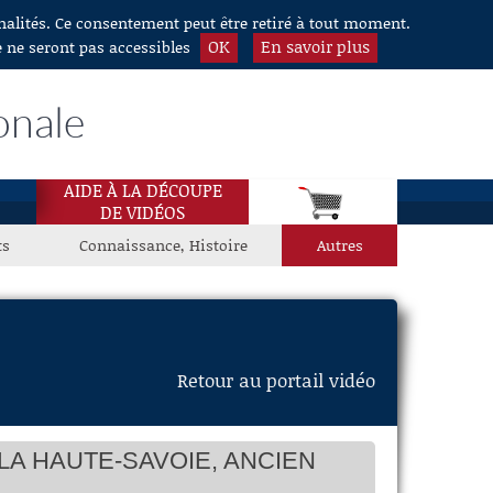
nnalités. Ce consentement peut être retiré à tout moment.
OK
En savoir plus
e ne seront pas accessibles
onale
AIDE À LA DÉCOUPE
DE VIDÉOS
ts
Connaissance, Histoire
Autres
Retour au portail vidéo
A HAUTE-SAVOIE, ANCIEN
E