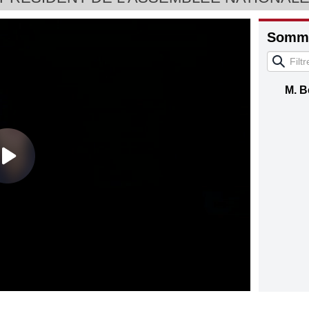
Somma
M. B