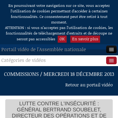
En poursuivant votre navigation sur ce site, vous acceptez
Aller au contenu
l’utilisation de cookies permettant d'accéder à certaines
fonctionnalités. Ce consentement peut être retiré à tout
moment.
ATTENTION : si vous n’acceptez pas l’utilisation de cookies, les
fonctionnalités de téléchargement d’extraits et de découpe ne
OK
En savoir plus
seront pas accessibles
Portail vidéo de l'Assemblée nationale
Catégories de vidéos
ACCUEIL
EN DIRECT
Séance publique
COMMISSIONS / MERCREDI 18 DÉCEMBRE 2013
À LA DEMANDE
Questions au Gouvernement
Retour au portail vidéo
RECHERCHE
Commissions
AIDE À LA DÉCOUPE
LUTTE CONTRE L'INSÉCURITÉ :
Présidence
DE VIDÉOS
GÉNÉRAL BERTRAND SOUBELET,
Évènements
DIRECTEUR DES OPÉRATIONS ET DE