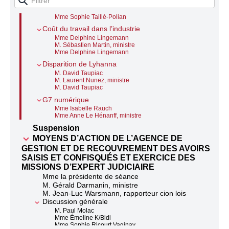
Mme Sophie Taillé-Polian
M. Jean-Pierre Farandou, ministre
Mme Sophie Taillé-Polian
Coût du travail dans l’industrie
Mme Delphine Lingemann
M. Sébastien Martin, ministre
Mme Delphine Lingemann
Disparition de Lyhanna
M. David Taupiac
M. Laurent Nunez, ministre
M. David Taupiac
G7 numérique
Mme Isabelle Rauch
Mme Anne Le Hénanff, ministre
Suspension
MOYENS D’ACTION DE L’AGENCE DE
GESTION ET DE RECOUVREMENT DES AVOIRS
SAISIS ET CONFISQUÉS ET EXERCICE DES
MISSIONS D’EXPERT JUDICIAIRE
Mme la présidente de séance
M. Gérald Darmanin, ministre
M. Jean-Luc Warsmann, rapporteur cion lois
Discussion générale
M. Paul Molac
Mme Émeline K/Bidi
Mme Sophie Ricourt Vaginay