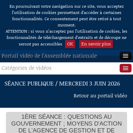
En poursuivant votre navigation sur ce site, vous acceptez
Aller au contenu
l’utilisation de cookies permettant d'accéder à certaines
fonctionnalités. Ce consentement peut être retiré à tout
moment.
ATTENTION : si vous n’acceptez pas l’utilisation de cookies, les
fonctionnalités de téléchargement d’extraits et de découpe ne
OK
En savoir plus
seront pas accessibles
Portail vidéo de l'Assemblée nationale
Catégories de vidéos
ACCUEIL
EN DIRECT
Séance publique
SÉANCE PUBLIQUE / MERCREDI 3 JUIN 2026
À LA DEMANDE
Questions au Gouvernement
Retour au portail vidéo
RECHERCHE
Commissions
AIDE À LA DÉCOUPE
1ÈRE SÉANCE : QUESTIONS AU
Présidence
QUESTIONS AU GOUVERNEMENT
DE VIDÉOS
GOUVERNEMENT ; MOYENS D'ACTION
Mme la Présidente de l’Assemblée nationale
Évènements
DE L'AGENCE DE GESTION ET DE
Assistantes familiales