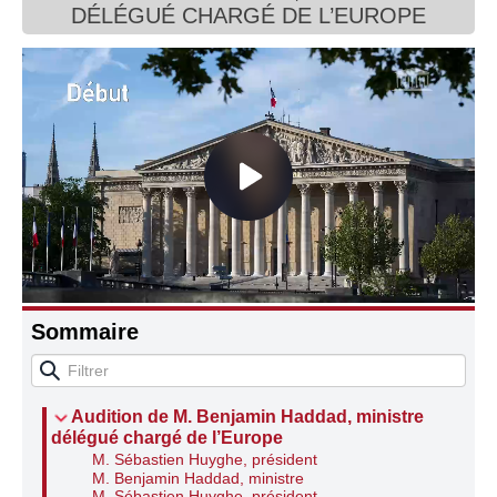
DÉLÉGUÉ CHARGÉ DE L’EUROPE
Connaissance, Histoire
Autres
Sommaire
Audition de M. Benjamin Haddad, ministre
délégué chargé de l’Europe
M. Sébastien Huyghe, président
M. Benjamin Haddad, ministre
M. Sébastien Huyghe, président