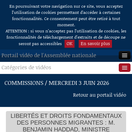
En poursuivant votre navigation sur ce site, vous acceptez
Aller au contenu
l’utilisation de cookies permettant d'accéder à certaines
fonctionnalités. Ce consentement peut être retiré à tout
moment.
ATTENTION : si vous n’acceptez pas l’utilisation de cookies, les
fonctionnalités de téléchargement d’extraits et de découpe ne
OK
En savoir plus
seront pas accessibles
Portail vidéo de l'Assemblée nationale
Catégories de vidéos
ACCUEIL
EN DIRECT
Séance publique
COMMISSIONS / MERCREDI 3 JUIN 2026
À LA DEMANDE
Questions au Gouvernement
Retour au portail vidéo
RECHERCHE
Commissions
AIDE À LA DÉCOUPE
LIBERTÉS ET DROITS FONDAMENTAUX
Présidence
DE VIDÉOS
DES PERSONNES MIGRANTES : M.
Évènements
BENJAMIN HADDAD, MINISTRE