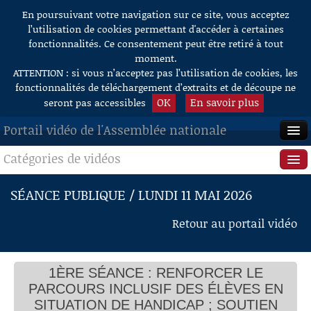
En poursuivant votre navigation sur ce site, vous acceptez
Aller au contenu
l’utilisation de cookies permettant d'accéder à certaines
fonctionnalités. Ce consentement peut être retiré à tout
moment.
ATTENTION : si vous n’acceptez pas l’utilisation de cookies, les
fonctionnalités de téléchargement d’extraits et de découpe ne
OK
En savoir plus
seront pas accessibles
Portail vidéo de l'Assemblée nationale
Catégories de vidéos
ACCUEIL
EN DIRECT
Séance publique
SÉANCE PUBLIQUE / LUNDI 11 MAI 2026
RENFORCER LE PARCOURS INCLUSIF DES
À LA DEMANDE
Questions au Gouvernement
Retour au portail vidéo
ELEVES EN SITUATION DE HANDICAP
(NOUVELLE LECTURE)
RECHERCHE
Commissions
Mme la présidente de séance
M. Édouard Geffray, ministre
AIDE À LA DÉCOUPE
1ÈRE SÉANCE : RENFORCER LE
Présidence
Mme Julie Delpech, rapporteure cion. aff. cult
DE VIDÉOS
PARCOURS INCLUSIF DES ÉLÈVES EN
Discussion générale
Mme Murielle Lepvraud
Évènements
SITUATION DE HANDICAP ; SOUTIEN
Mme Florence Herouin-Léautey