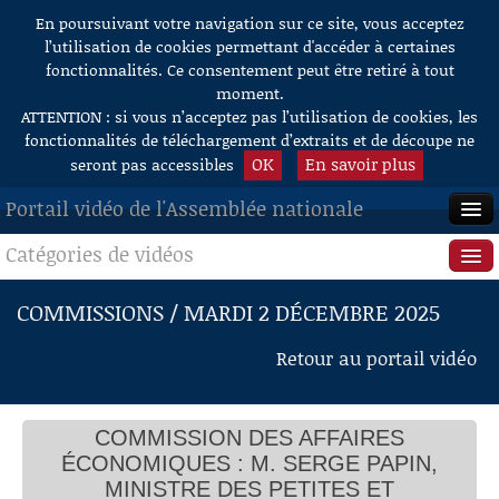
En poursuivant votre navigation sur ce site, vous acceptez
Aller au contenu
l’utilisation de cookies permettant d'accéder à certaines
fonctionnalités. Ce consentement peut être retiré à tout
moment.
ATTENTION : si vous n’acceptez pas l’utilisation de cookies, les
fonctionnalités de téléchargement d’extraits et de découpe ne
OK
En savoir plus
seront pas accessibles
Portail vidéo de l'Assemblée nationale
Nomination de rapporteurs
M. Stéphane Travert, président
Catégories de vidéos
ACCUEIL
Audition de M. Serge Papin, ministre des Petites
et moyennes entreprises, du Commerce, de
EN DIRECT
Séance publique
l’Artisanat, du Tourisme et du Pouvoir d’achat
COMMISSIONS / MARDI 2 DÉCEMBRE 2025
M. Stéphane Travert, président
M. Serge Papin, ministre
À LA DEMANDE
Questions au Gouvernement
Retour au portail vidéo
Questions des représentants des groupes
M. Julien Gabarron
RECHERCHE
Commissions
M. Serge Papin, ministre
Mme Marie Lebec
AIDE À LA DÉCOUPE
M. Serge Papin, ministre
COMMISSION DES AFFAIRES
Présidence
DE VIDÉOS
Suspension
ÉCONOMIQUES : M. SERGE PAPIN,
M. Stéphane Travert, président
Évènements
MINISTRE DES PETITES ET
Questions des représentants des groupes