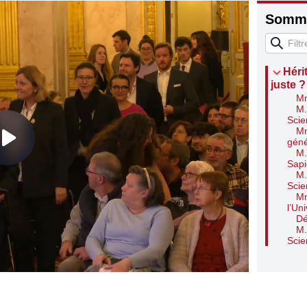
Somma
Héri
juste ?
Mm
M.
Scie
Mm
géné
M.
Sap
M.
Scie
Mm
l’Un
Dé
M.
Scie