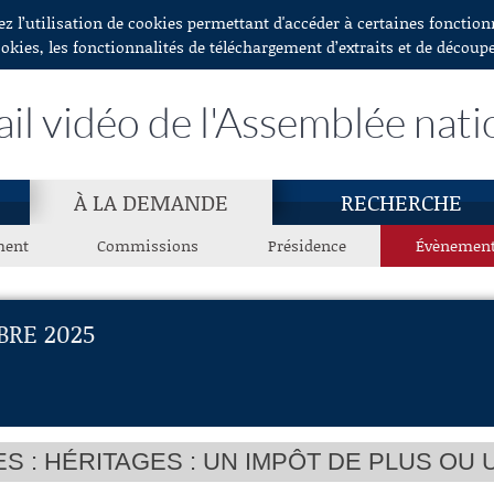
ez l’utilisation de cookies permettant d'accéder à certaines fonctio
ookies, les fonctionnalités de téléchargement d’extraits et de découp
ail vidéo de l'Assemblée nati
À LA DEMANDE
RECHERCHE
ment
Commissions
Présidence
Évènemen
RE 2025
S : HÉRITAGES : UN IMPÔT DE PLUS OU 