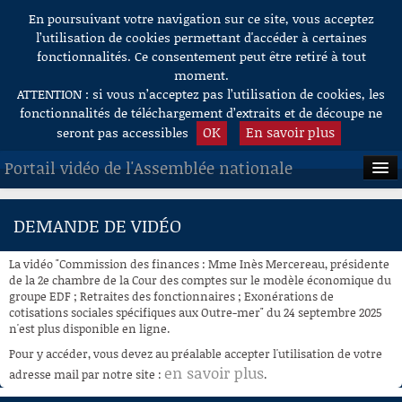
En poursuivant votre navigation sur ce site, vous acceptez
Aller au contenu
l’utilisation de cookies permettant d'accéder à certaines
fonctionnalités. Ce consentement peut être retiré à tout
moment.
ATTENTION : si vous n’acceptez pas l’utilisation de cookies, les
fonctionnalités de téléchargement d’extraits et de découpe ne
OK
En savoir plus
seront pas accessibles
Portail vidéo de l'Assemblée nationale
ACCUEIL
DEMANDE DE VIDÉO
EN DIRECT
La vidéo "Commission des finances : Mme Inès Mercereau, présidente
À LA DEMANDE
de la 2e chambre de la Cour des comptes sur le modèle économique du
groupe EDF ; Retraites des fonctionnaires ; Exonérations de
cotisations sociales spécifiques aux Outre-mer" du 24 septembre 2025
RECHERCHE
n'est plus disponible en ligne.
AIDE À LA DÉCOUPE
Pour y accéder, vous devez au préalable accepter l'utilisation de votre
DE VIDÉOS
en savoir plus
adresse mail par notre site :
.