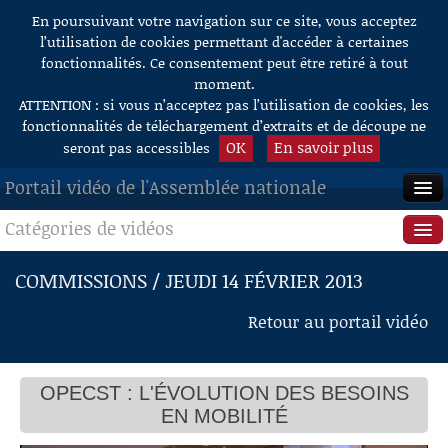
En poursuivant votre navigation sur ce site, vous acceptez
Aller au contenu
l’utilisation de cookies permettant d'accéder à certaines
fonctionnalités. Ce consentement peut être retiré à tout
moment.
ATTENTION : si vous n’acceptez pas l’utilisation de cookies, les
fonctionnalités de téléchargement d’extraits et de découpe ne
OK
En savoir plus
seront pas accessibles
Portail vidéo de l'Assemblée nationale
Catégories de vidéos
ACCUEIL
EN DIRECT
Séance publique
COMMISSIONS / JEUDI 14 FÉVRIER 2013
À LA DEMANDE
Questions au Gouvernement
Retour au portail vidéo
RECHERCHE
Commissions
AIDE À LA DÉCOUPE
OPECST : L'ÉVOLUTION DES BESOINS
Présidence
DE VIDÉOS
EN MOBILITÉ
Évènements