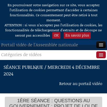
En poursuivant votre navigation sur ce site, vous acceptez
Aller au contenu
l’utilisation de cookies permettant d'accéder à certaines
fonctionnalités. Ce consentement peut être retiré à tout
moment.
ATTENTION : si vous n’acceptez pas l’utilisation de cookies, les
fonctionnalités de téléchargement d’extraits et de découpe ne
OK
En savoir plus
seront pas accessibles
Portail vidéo de l'Assemblée nationale
Catégories de vidéos
ACCUEIL
EN DIRECT
Séance publique
SÉANCE PUBLIQUE / MERCREDI 4 DÉCEMBRE
2024
À LA DEMANDE
Questions au Gouvernement
Retour au portail vidéo
RECHERCHE
Commissions
AIDE À LA DÉCOUPE
Présidence
DE VIDÉOS
1ÈRE SÉANCE : QUESTIONS AU
Évènements
GOUVERNEMENT ; PROJET DE LOI DE