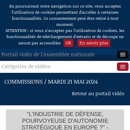
En poursuivant votre navigation sur ce site, vous acceptez
Aller au contenu
l’utilisation de cookies permettant d'accéder à certaines
fonctionnalités. Ce consentement peut être retiré à tout
moment.
ATTENTION : si vous n’acceptez pas l’utilisation de cookies, les
fonctionnalités de téléchargement d’extraits et de découpe ne
OK
En savoir plus
seront pas accessibles
Portail vidéo de l'Assemblée nationale
Catégories de vidéos
ACCUEIL
EN DIRECT
Séance publique
COMMISSIONS / MARDI 21 MAI 2024
À LA DEMANDE
Questions au Gouvernement
Retour au portail vidéo
RECHERCHE
Commissions
AIDE À LA DÉCOUPE
"L'INDUSTRIE DE DÉFENSE,
Présidence
DE VIDÉOS
POURVOYEUSE D'AUTONOMIE
Évènements
STRATÉGIQUE EN EUROPE ?" -