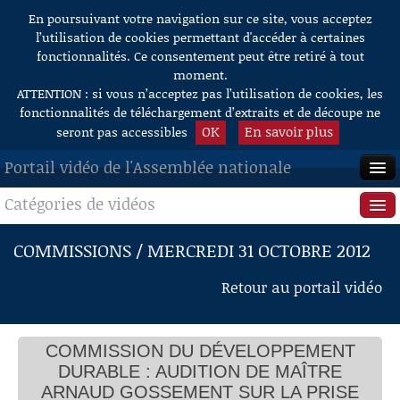
En poursuivant votre navigation sur ce site, vous acceptez
Aller au contenu
l’utilisation de cookies permettant d'accéder à certaines
fonctionnalités. Ce consentement peut être retiré à tout
moment.
ATTENTION : si vous n’acceptez pas l’utilisation de cookies, les
fonctionnalités de téléchargement d’extraits et de découpe ne
OK
En savoir plus
seront pas accessibles
Portail vidéo de l'Assemblée nationale
Catégories de vidéos
ACCUEIL
EN DIRECT
Séance publique
COMMISSIONS / MERCREDI 31 OCTOBRE 2012
À LA DEMANDE
Questions au Gouvernement
Retour au portail vidéo
RECHERCHE
Commissions
AIDE À LA DÉCOUPE
COMMISSION DU DÉVELOPPEMENT
Présidence
DE VIDÉOS
DURABLE : AUDITION DE MAÎTRE
Évènements
ARNAUD GOSSEMENT SUR LA PRISE