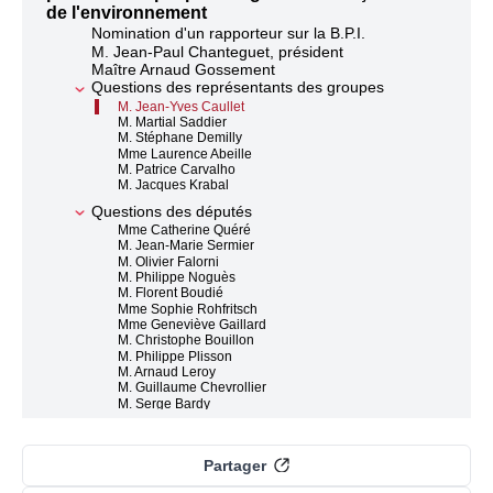
de l'environnement
Nomination d'un rapporteur sur la B.P.I.
M. Jean-Paul Chanteguet, président
Maître Arnaud Gossement
Questions des représentants des groupes
M. Jean-Yves Caullet
M. Martial Saddier
M. Stéphane Demilly
Mme Laurence Abeille
M. Patrice Carvalho
M. Jacques Krabal
Questions des députés
Mme Catherine Quéré
M. Jean-Marie Sermier
M. Olivier Falorni
M. Philippe Noguès
M. Florent Boudié
Mme Sophie Rohfritsch
Mme Geneviève Gaillard
M. Christophe Bouillon
M. Philippe Plisson
M. Arnaud Leroy
M. Guillaume Chevrollier
M. Serge Bardy
Maître Arnaud Gossement
Echange de vues
Partager