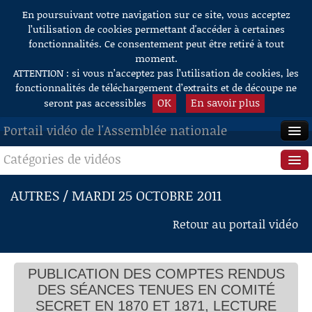
En poursuivant votre navigation sur ce site, vous acceptez
Aller au contenu
l’utilisation de cookies permettant d'accéder à certaines
fonctionnalités. Ce consentement peut être retiré à tout
moment.
ATTENTION : si vous n’acceptez pas l’utilisation de cookies, les
fonctionnalités de téléchargement d’extraits et de découpe ne
OK
En savoir plus
seront pas accessibles
Portail vidéo de l'Assemblée nationale
Catégories de vidéos
ACCUEIL
EN DIRECT
Séance publique
AUTRES / MARDI 25 OCTOBRE 2011
À LA DEMANDE
Questions au Gouvernement
Retour au portail vidéo
RECHERCHE
Commissions
AIDE À LA DÉCOUPE
PUBLICATION DES COMPTES RENDUS
Présidence
DE VIDÉOS
DES SÉANCES TENUES EN COMITÉ
Évènements
SECRET EN 1870 ET 1871, LECTURE