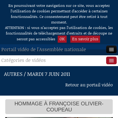
En poursuivant votre navigation sur ce site, vous acceptez
Aller au contenu
l’utilisation de cookies permettant d'accéder à certaines
fonctionnalités. Ce consentement peut être retiré à tout
moment.
ATTENTION : si vous n’acceptez pas l’utilisation de cookies, les
fonctionnalités de téléchargement d’extraits et de découpe ne
OK
En savoir plus
seront pas accessibles
Portail vidéo de l'Assemblée nationale
Catégories de vidéos
ACCUEIL
EN DIRECT
Séance publique
AUTRES / MARDI 7 JUIN 2011
À LA DEMANDE
Questions au Gouvernement
Retour au portail vidéo
RECHERCHE
Commissions
AIDE À LA DÉCOUPE
HOMMAGE À FRANÇOISE OLIVIER-
Présidence
DE VIDÉOS
COUPEAU
Évènements