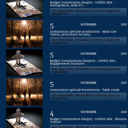
Budget (commission élargie) : Crédits 2014 :
Immigration, asile et i...
Connaissance, Histoire
Non disponible. Demandez la mise en ligne en
cliquant ici.
Autres
5
NOVEMBRE
2013
Commission spéciale prostitution : Mme Lise
Tamm, procureure au parq...
Non disponible. Demandez la mise en ligne en
cliquant ici.
5
NOVEMBRE
2013
Budget (commissions élargies) : Crédits 2014 :
Engagements financier...
Non disponible. Demandez la mise en ligne en
cliquant ici.
5
NOVEMBRE
2013
Commission spéciale Prostitution : Table ronde
Non disponible. Demandez la mise en ligne en
cliquant ici.
4
NOVEMBRE
2013
Budget (commission élargie) : Crédits 2014 : Mission
Culture
Non disponible. Demandez la mise en ligne en