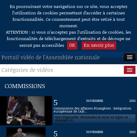
En poursuivant votre navigation sur ce site, vous acceptez
Aller au contenu
l’utilisation de cookies permettant d'accéder à certaines
fonctionnalités. Ce consentement peut être retiré à tout
moment.
ATTENTION : si vous n’acceptez pas l’utilisation de cookies, les
fonctionnalités de téléchargement d’extraits et de découpe ne
OK
En savoir plus
seront pas accessibles
Portail vidéo de l'Assemblée nationale
Catégories de vidéos
ACCUEIL
EN DIRECT
Séance publique
COMMISSIONS
À LA DEMANDE
Questions au Gouvernement
5
NOVEMBRE
2013
RECHERCHE
Commissions
Commission des affaires étrangères : Intégration
européenne de l'Alb...
Non disponible. Demandez la mise en ligne en
AIDE À LA DÉCOUPE
Présidence
cliquant ici.
DE VIDÉOS
5
NOVEMBRE
2013
Évènements