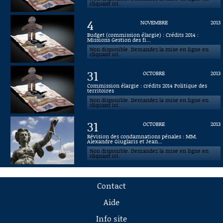
cliquant ici.
4
NOVEMBRE
2013
Budget (commission élargie) : Crédits 2014 :
Missions Gestion des fi...
Non disponible. Demandez la mise en ligne en
cliquant ici.
31
OCTOBRE
2013
Commission élargie : crédits 2014 Politique des
territoires
Non disponible. Demandez la mise en ligne en
cliquant ici.
31
OCTOBRE
2013
Révision des condamnations pénales : MM.
Alexandre Giuglaris et Jean...
Non disponible. Demandez la mise en ligne en
cliquant ici.
Contact
Aide
Info site