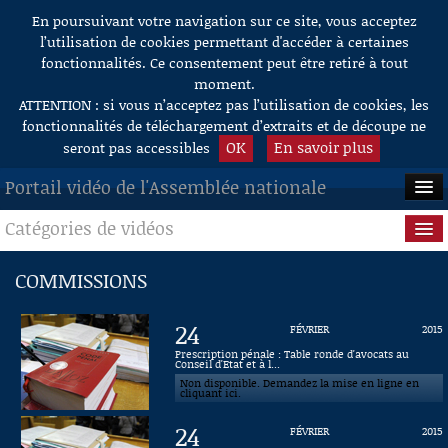
En poursuivant votre navigation sur ce site, vous acceptez
Aller au contenu
l’utilisation de cookies permettant d'accéder à certaines
fonctionnalités. Ce consentement peut être retiré à tout
moment.
ATTENTION : si vous n’acceptez pas l’utilisation de cookies, les
fonctionnalités de téléchargement d’extraits et de découpe ne
OK
En savoir plus
seront pas accessibles
Portail vidéo de l'Assemblée nationale
Catégories de vidéos
ACCUEIL
EN DIRECT
Séance publique
COMMISSIONS
À LA DEMANDE
Questions au Gouvernement
24
FÉVRIER
2015
RECHERCHE
Commissions
Prescription pénale : Table ronde d'avocats au
Conseil d'Etat et à l...
Non disponible. Demandez la mise en ligne en
AIDE À LA DÉCOUPE
Présidence
cliquant ici.
DE VIDÉOS
24
FÉVRIER
2015
Évènements