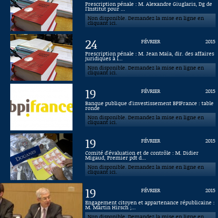
Prescription pénale : M. Alexandre Giuglaris, Dg de
l'Institut pour ...
Connaissance, Histoire
Non disponible. Demandez la mise en ligne en
cliquant ici.
Autres
24
FÉVRIER
2015
Prescription pénale : M. Jean Maïa, dir. des affaires
juridiques à l...
Non disponible. Demandez la mise en ligne en
cliquant ici.
19
FÉVRIER
2015
Banque publique d'investissement BPIFrance : table
ronde
Non disponible. Demandez la mise en ligne en
cliquant ici.
19
FÉVRIER
2015
Comité d'évaluation et de contrôle : M. Didier
Migaud, Premier pdt d...
Non disponible. Demandez la mise en ligne en
cliquant ici.
19
FÉVRIER
2015
Engagement citoyen et appartenance républicaine :
M. Martin Hirsch ;...
Non disponible. Demandez la mise en ligne en