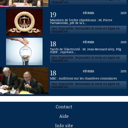
cliquant ici.
19
FÉVRIER
2015
Maintien de l'ordre républicain : M. Pierre
Tartakowski, pdt de la L...
Non disponible. Demandez la mise en ligne en
cliquant ici.
18
FÉVRIER
2015
Tarifs de l'électricité : M. Jean-Bernard Lévy, Pdg
d'EDF ; représen...
Non disponible. Demandez la mise en ligne en
cliquant ici.
18
FÉVRIER
2015
MEC : Auditions sur les chambres consulaires
Non disponible. Demandez la mise en ligne en
cliquant ici.
Contact
Aide
Info site