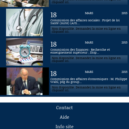
cliquant ici.
18
MARS
2015
Commission des affaires sociales : Projet de loi
Santé (suite) (Arti...
Non disponible. Demandez la mise en ligne en
cliquant ici.
18
MARS
2015
Commission des finances : Recherche et
enseignement supérieur ; Disp...
Non disponible. Demandez la mise en ligne en
cliquant ici.
18
MARS
2015
Commission des affaires économiques : M. Philippe
Wahl, pdg du group...
Non disponible. Demandez la mise en ligne en
cliquant ici.
Contact
Aide
Info site