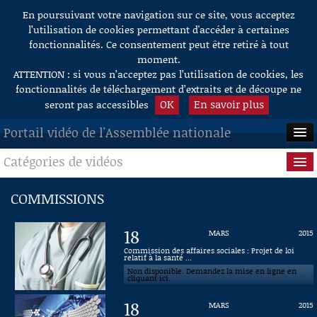
En poursuivant votre navigation sur ce site, vous acceptez
Aller au contenu
l’utilisation de cookies permettant d'accéder à certaines
fonctionnalités. Ce consentement peut être retiré à tout
moment.
ATTENTION : si vous n’acceptez pas l’utilisation de cookies, les
fonctionnalités de téléchargement d’extraits et de découpe ne
OK
En savoir plus
seront pas accessibles
Portail vidéo de l'Assemblée nationale
Catégories de vidéos
ACCUEIL
EN DIRECT
Séance publique
COMMISSIONS
À LA DEMANDE
Questions au Gouvernement
18
MARS
2015
RECHERCHE
Commissions
Commission des affaires sociales : Projet de loi
relatif à la santé ...
Non disponible. Demandez la mise en ligne en
AIDE À LA DÉCOUPE
Présidence
cliquant ici.
DE VIDÉOS
18
MARS
2015
Évènements