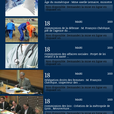
Âge du numérique : Mme Axelle Lemaire, ministre
Non disponible. Demandez la mise en ligne en
Connaissance, Histoire
cliquant ici.
Autres
18
MARS
2015
Commission de la défense : M. François Chérèque,
pdt de l'agence du ...
Non disponible. Demandez la mise en ligne en
cliquant ici.
18
MARS
2015
Commission des affaires sociales : Projet de loi
relatif à la santé ...
Non disponible. Demandez la mise en ligne en
cliquant ici.
18
MARS
2015
Délégation droits des femmes : M. François
Chérèque, inspecteur des ...
Non disponible. Demandez la mise en ligne en
cliquant ici.
18
MARS
2015
Commission des lois : Création de la métropole de
Lyon , Réouverture...
Non disponible. Demandez la mise en ligne en