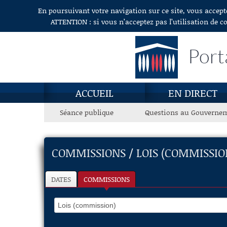
En poursuivant votre navigation sur ce site, vous accept
Aller au contenu
ATTENTION : si vous n’acceptez pas l’utilisation de c
Port
ACCUEIL
EN DIRECT
Séance publique
Questions au Gouverne
COMMISSIONS / LOIS (COMMISSIO
DATES
COMMISSIONS