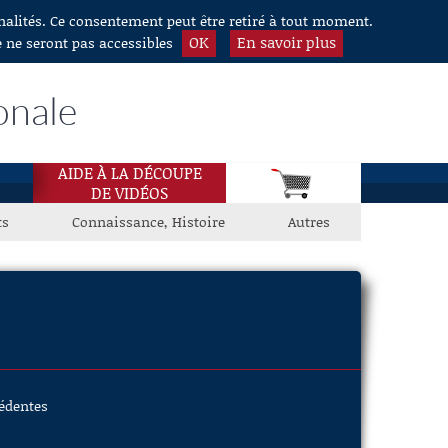
nnalités. Ce consentement peut être retiré à tout moment.
OK
En savoir plus
e ne seront pas accessibles
onale
AIDE À LA DÉCOUPE
DE VIDÉOS
ts
Connaissance, Histoire
Autres
cédentes