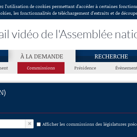
ez l’utilisation de cookies permettant d'accéder à certaines fonctio
ookies, les fonctionnalités de téléchargement d’extraits et de découp
ail vidéo de l'Assemblée nati
À LA DEMANDE
RECHERCHE
ment
Commissions
Présidence
Évènemen
N)
Afficher les commissions des législatures pré