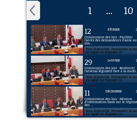
1
10
...
12
FÉVRIER
Commission des lois : Faciliter
l'accès des demandeurs d'asile au
ma...
Non disponible. Demandez la m
en ligne en cliquant ici.
29
JANVIER
Commission des lois : Renforcer
l’arsenal législatif face à la multi.
Non disponible. Demandez la m
en ligne en cliquant ici.
11
DÉCEMBRE
Commission des lois : Mission
d’information flash sur le régim
des ...
Non disponible. Demandez la m
en ligne en cliquant ici.