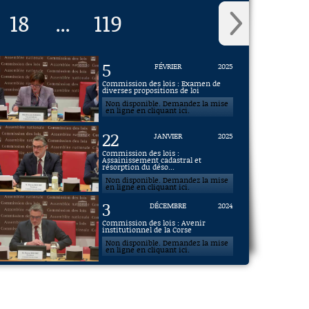
18
119
...
5
FÉVRIER
2025
Commission des lois : Examen de
diverses propositions de loi
Non disponible. Demandez la mise
en ligne en cliquant ici.
22
JANVIER
2025
Commission des lois :
Assainissement cadastral et
résorption du déso...
Non disponible. Demandez la mise
en ligne en cliquant ici.
3
DÉCEMBRE
2024
Commission des lois : Avenir
institutionnel de la Corse
Non disponible. Demandez la mise
en ligne en cliquant ici.