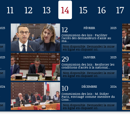
11
12
13
14
15
16
17
12
2025
FÉVRIER
2025
Commission des lois : Faciliter
l'accès des demandeurs d'asile au
ma...
ise
Non disponible. Demandez la mise
en ligne en cliquant ici.
29
2025
JANVIER
2025
Commission des lois : Renforcer les
..
conditions d'accès à la national...
ise
Non disponible. Demandez la mise
en ligne en cliquant ici.
10
2024
DÉCEMBRE
2024
Commission des lois : M. Didier
e
Paris, envisagé comme membre du
Cons...
ise
Non disponible. Demandez la mise
en ligne en cliquant ici.