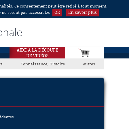
nnalités. Ce consentement peut être retiré à tout moment.
OK
En savoir plus
e ne seront pas accessibles
onale
AIDE À LA DÉCOUPE
DE VIDÉOS
ts
Connaissance, Histoire
Autres
cédentes