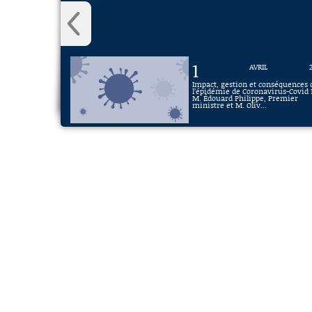
1
AVRIL
Impact, gestion et conséquences 
l’épidémie de Coronavirus-Covid 1
M. Édouard Philippe, Premier
ministre et M. Oliv...