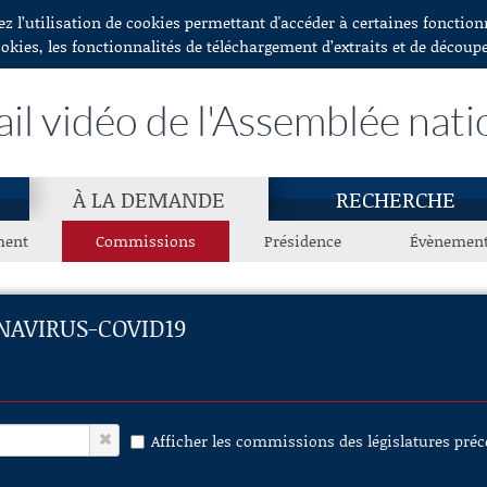
ez l’utilisation de cookies permettant d'accéder à certaines fonctio
ookies, les fonctionnalités de téléchargement d’extraits et de découp
ail vidéo de l'Assemblée nati
À LA DEMANDE
RECHERCHE
ment
Commissions
Présidence
Évènemen
NAVIRUS-COVID19
Afficher les commissions des législatures pré