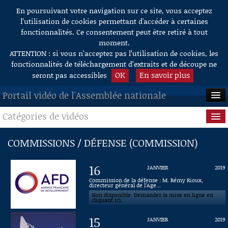
En poursuivant votre navigation sur ce site, vous acceptez
Aller au contenu
l’utilisation de cookies permettant d'accéder à certaines
fonctionnalités. Ce consentement peut être retiré à tout
moment.
ATTENTION : si vous n’acceptez pas l’utilisation de cookies, les
fonctionnalités de téléchargement d’extraits et de découpe ne
OK
En savoir plus
seront pas accessibles
Portail vidéo de l'Assemblée nationale
Catégories de vidéos
ACCUEIL
EN DIRECT
Séance publique
COMMISSIONS / DÉFENSE (COMMISSION)
À LA DEMANDE
Questions au Gouvernement
16
JANVIER
2019
RECHERCHE
Commissions
Commission de la défense : M. Rémy Rioux,
directeur général de l’Age...
Non disponible. Demandez la mise en ligne en
AIDE À LA DÉCOUPE
Présidence
cliquant ici.
DE VIDÉOS
15
JANVIER
2019
Évènements