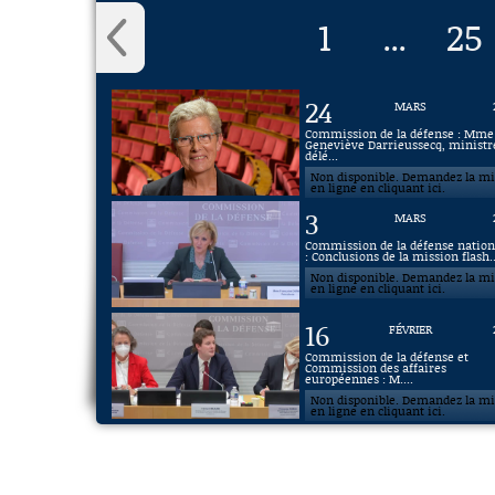
1
25
...
24
MARS
Commission de la défense : Mme
Geneviève Darrieussecq, ministr
délé...
Non disponible. Demandez la m
en ligne en cliquant ici.
3
MARS
Commission de la défense nation
: Conclusions de la mission flash..
Non disponible. Demandez la m
en ligne en cliquant ici.
16
FÉVRIER
Commission de la défense et
Commission des affaires
européennes : M....
Non disponible. Demandez la m
en ligne en cliquant ici.