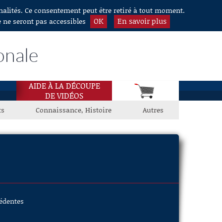
nnalités. Ce consentement peut être retiré à tout moment.
OK
En savoir plus
e ne seront pas accessibles
onale
AIDE À LA DÉCOUPE
DE VIDÉOS
ts
Connaissance, Histoire
Autres
cédentes