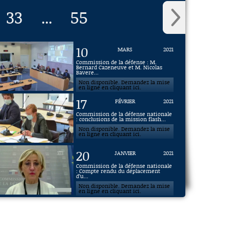
33
55
...
10
MARS
2021
Commission de la défense : M.
Bernard Cazeneuve et M. Nicolas
Bavere...
Non disponible. Demandez la mise
en ligne en cliquant ici.
17
FÉVRIER
2021
Commission de la défense nationale
: conclusions de la mission flash...
Non disponible. Demandez la mise
en ligne en cliquant ici.
20
JANVIER
2021
Commission de la défense nationale
: Compte rendu du déplacement
d’u...
Non disponible. Demandez la mise
en ligne en cliquant ici.