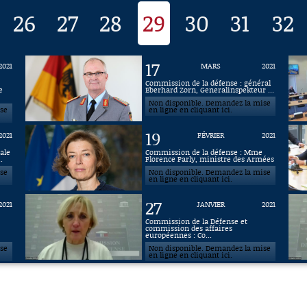
26
27
28
29
30
31
32
17
2021
MARS
2021
Commission de la défense : général
e
Eberhard Zorn, Generalinspekteur ...
Non disponible. Demandez la mise
ise
en ligne en cliquant ici.
19
2021
FÉVRIER
2021
ale
Commission de la défense : Mme
.
Florence Parly, ministre des Armées
ise
Non disponible. Demandez la mise
en ligne en cliquant ici.
27
2021
JANVIER
2021
Commission de la Défense et
commission des affaires
européennes : Co...
ise
Non disponible. Demandez la mise
en ligne en cliquant ici.