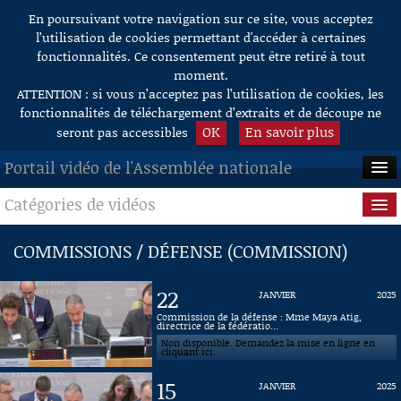
En poursuivant votre navigation sur ce site, vous acceptez
Aller au contenu
l’utilisation de cookies permettant d'accéder à certaines
fonctionnalités. Ce consentement peut être retiré à tout
moment.
ATTENTION : si vous n’acceptez pas l’utilisation de cookies, les
fonctionnalités de téléchargement d’extraits et de découpe ne
OK
En savoir plus
seront pas accessibles
Portail vidéo de l'Assemblée nationale
Catégories de vidéos
ACCUEIL
EN DIRECT
Séance publique
COMMISSIONS / DÉFENSE (COMMISSION)
À LA DEMANDE
Questions au Gouvernement
22
JANVIER
2025
RECHERCHE
Commissions
Commission de la défense : Mme Maya Atig,
directrice de la fédératio...
Non disponible. Demandez la mise en ligne en
AIDE À LA DÉCOUPE
Présidence
cliquant ici.
DE VIDÉOS
15
JANVIER
2025
Évènements