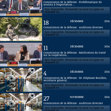
Commission de la défense : Problématique du
soutien à l’exportation ...
Connaissance, Histoire
Non disponible. Demandez la mise en ligne en
cliquant ici.
Autres
18
DÉCEMBRE
2024
Commission de la défense : Auditions diverses
Non disponible. Demandez la mise en ligne en
cliquant ici.
11
DÉCEMBRE
2024
Commission de la défense : Ratification du traité
sur la coopération...
Non disponible. Demandez la mise en ligne en
cliquant ici.
4
DÉCEMBRE
2024
Commission de la défense : M. Stéphane Bouillon,
secrétaire général ...
Non disponible. Demandez la mise en ligne en
cliquant ici.
27
NOVEMBRE
2024
Commission de la défense : Auditions diverses
Non disponible. Demandez la mise en ligne en
cliquant ici.