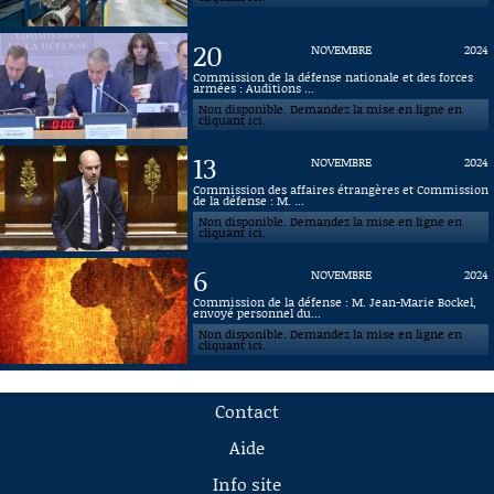
20
NOVEMBRE
2024
Commission de la défense nationale et des forces
armées : Auditions ...
Non disponible. Demandez la mise en ligne en
cliquant ici.
13
NOVEMBRE
2024
Commission des affaires étrangères et Commission
de la défense : M. ...
Non disponible. Demandez la mise en ligne en
cliquant ici.
6
NOVEMBRE
2024
Commission de la défense : M. Jean-Marie Bockel,
envoyé personnel du...
Non disponible. Demandez la mise en ligne en
cliquant ici.
Contact
Aide
Info site