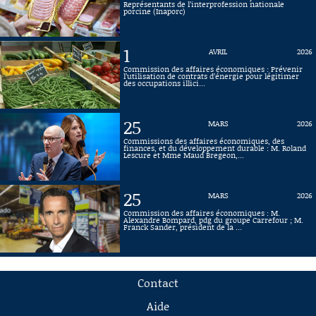
Représentants de l’interprofession nationale
porcine (Inaporc)
1
AVRIL
2026
Commission des affaires économiques : Prévenir
l’utilisation de contrats d’énergie pour légitimer
des occupations illici...
25
MARS
2026
Commissions des affaires économiques, des
finances, et du développement durable : M. Roland
Lescure et Mme Maud Bregeon,...
25
MARS
2026
Commission des affaires économiques : M.
Alexandre Bompard, pdg du groupe Carrefour ; M.
Franck Sander, président de la ...
Contact
Aide