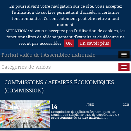
En poursuivant votre navigation sur ce site, vous acceptez
Aller au contenu
l’utilisation de cookies permettant d'accéder à certaines
fonctionnalités. Ce consentement peut être retiré à tout
moment.
ATTENTION : si vous n’acceptez pas l’utilisation de cookies, les
fonctionnalités de téléchargement d’extraits et de découpe ne
OK
En savoir plus
seront pas accessibles
Portail vidéo de l'Assemblée nationale
Catégories de vidéos
ACCUEIL
EN DIRECT
Séance publique
COMMISSIONS / AFFAIRES ÉCONOMIQUES
(COMMISSION)
À LA DEMANDE
Questions au Gouvernement
RECHERCHE
Commissions
14
AVRIL
2026
Commission des affaires économiques : M.
AIDE À LA DÉCOUPE
Dominique Schelcher, PDG de Coopérative U ;
Présidence
Représentants du Centre national in...
DE VIDÉOS
Évènements