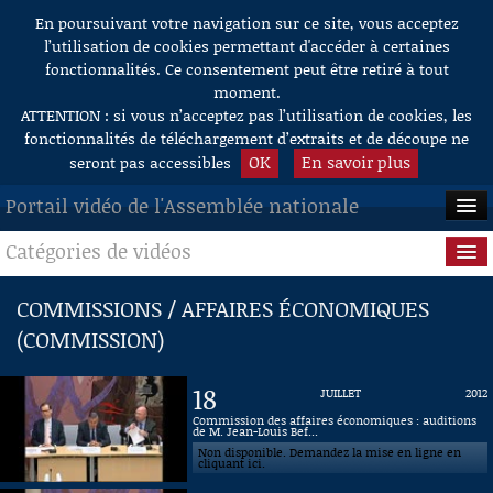
En poursuivant votre navigation sur ce site, vous acceptez
Aller au contenu
l’utilisation de cookies permettant d'accéder à certaines
fonctionnalités. Ce consentement peut être retiré à tout
moment.
ATTENTION : si vous n’acceptez pas l’utilisation de cookies, les
fonctionnalités de téléchargement d’extraits et de découpe ne
OK
En savoir plus
seront pas accessibles
Portail vidéo de l'Assemblée nationale
Catégories de vidéos
ACCUEIL
EN DIRECT
Séance publique
COMMISSIONS / AFFAIRES ÉCONOMIQUES
(COMMISSION)
À LA DEMANDE
Questions au Gouvernement
RECHERCHE
Commissions
18
JUILLET
2012
Commission des affaires économiques : auditions
AIDE À LA DÉCOUPE
de M. Jean-Louis Bef...
Présidence
DE VIDÉOS
Non disponible. Demandez la mise en ligne en
cliquant ici.
Évènements