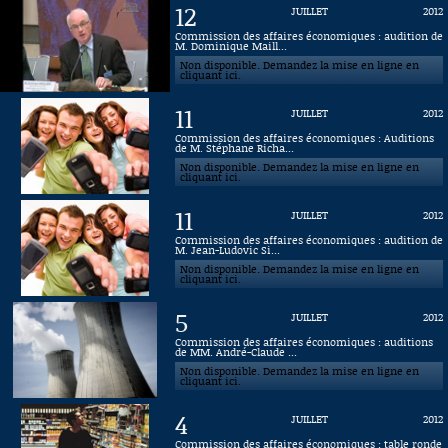
12
JUILLET
2012
Connaissance, Histoire
Commission des affaires économiques : audition de
M. Dominique Maill...
Non disponible. Demandez la mise en ligne en
Autres
cliquant ici.
11
JUILLET
2012
Commission des affaires économiques : Auditions
de M. Stéphane Richa...
Non disponible. Demandez la mise en ligne en
cliquant ici.
11
JUILLET
2012
Commission des affaires économiques : audition de
M. Jean-Ludovic Si...
Non disponible. Demandez la mise en ligne en
cliquant ici.
5
JUILLET
2012
Commission des affaires économiques : auditions
de MM. André-Claude ...
Non disponible. Demandez la mise en ligne en
cliquant ici.
4
JUILLET
2012
Commission des affaires économiques : table ronde