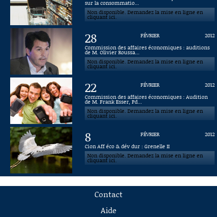
sur la consommatio...
Non disponible. Demandez la mise en ligne en
cliquant ici.
28
FÉVRIER
2012
Commission des affaires économiques : auditions
de M. Olivier Roussa...
Non disponible. Demandez la mise en ligne en
cliquant ici.
22
FÉVRIER
2012
Commission des affaires économiques : Audition
de M. Frank Esser, Pd...
Non disponible. Demandez la mise en ligne en
cliquant ici.
8
FÉVRIER
2012
Cion Aff éco & dév dur : Grenelle II
Non disponible. Demandez la mise en ligne en
cliquant ici.
Contact
Aide