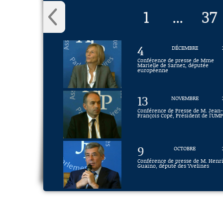
1
37
...
4
DÉCEMBRE
Conférence de presse de Mme
Marielle de Sarnez, députée
européenne
13
NOVEMBRE
Conférence de Presse de M. Jean-
François Copé, Président de l'UM
9
OCTOBRE
Conférence de presse de M. Henr
Guaino, député des Yvelines