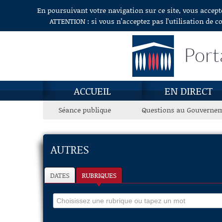
En poursuivant votre navigation sur ce site, vous accept
Aller au contenu
ATTENTION : si vous n’acceptez pas l’utilisation de c
Port
ACCUEIL
EN DIRECT
Séance publique
Questions au Gouverne
AUTRES
DATES
RUBRIQUES