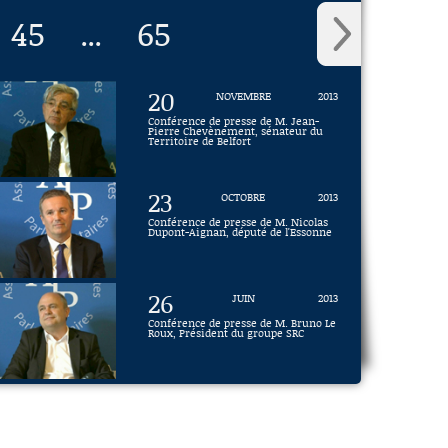
45
65
...
20
NOVEMBRE
2013
Conférence de presse de M. Jean-
Pierre Chevènement, sénateur du
Territoire de Belfort
23
OCTOBRE
2013
Conférence de presse de M. Nicolas
Dupont-Aignan, député de l'Essonne
26
JUIN
2013
Conférence de presse de M. Bruno Le
Roux, Président du groupe SRC