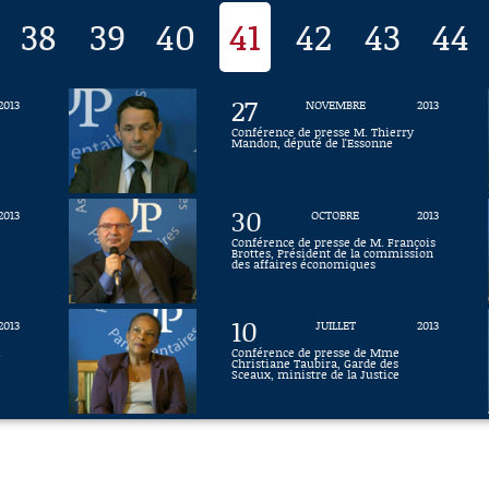
38
39
40
41
42
43
44
27
2013
NOVEMBRE
2013
Conférence de presse M. Thierry
Mandon, député de l'Essonne
30
2013
OCTOBRE
2013
Conférence de presse de M. François
P
Brottes, Président de la commission
des affaires économiques
10
2013
JUILLET
2013
i
Conférence de presse de Mme
Christiane Taubira, Garde des
Sceaux, ministre de la Justice